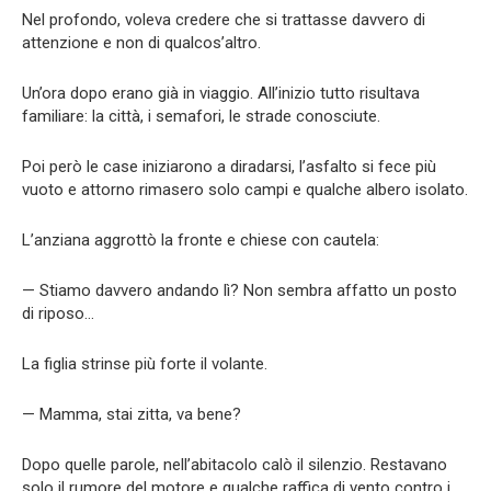
Nel profondo, voleva credere che si trattasse davvero di
attenzione e non di qualcos’altro.
Un’ora dopo erano già in viaggio. All’inizio tutto risultava
familiare: la città, i semafori, le strade conosciute.
Poi però le case iniziarono a diradarsi, l’asfalto si fece più
vuoto e attorno rimasero solo campi e qualche albero isolato.
L’anziana aggrottò la fronte e chiese con cautela:
— Stiamo davvero andando lì? Non sembra affatto un posto
di riposo…
La figlia strinse più forte il volante.
— Mamma, stai zitta, va bene?
Dopo quelle parole, nell’abitacolo calò il silenzio. Restavano
solo il rumore del motore e qualche raffica di vento contro i