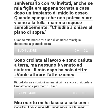
anniversario con 40 invitati, anche se
mia figlia era appena tornata a casa
dopo un trapianto di midollo osseo.
Quando spiegai che non poteva stare
vicino alla folla, mamma rispose
semplicemente: “Chiudila a chiave al
piano di sopra.”
Quando mia madre mi disse di chiudere mia figlia
dodicenne al piano di sopra,
BUON UMORE
0
2
Sono crollata al lavoro e sono caduta
a terra, ma nessuno è venuto ad
aiutarmi. Il mio capo ha solo detto:
«Vuole attirare l’attenzione»
Ricordo la sala riunioni inclinarsi prima ancora di ricordare
l’impatto con il pavimento. Stavo
BUON UMORE
0
11
Mio marito mi ha lasciata sola con i
nostri tre gemelli appena nati per