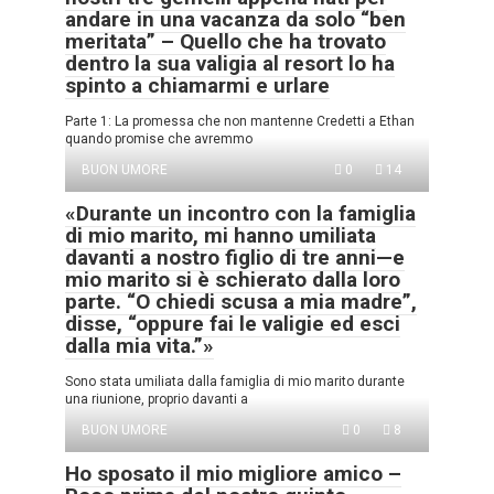
andare in una vacanza da solo “ben
meritata” – Quello che ha trovato
dentro la sua valigia al resort lo ha
spinto a chiamarmi e urlare
Parte 1: La promessa che non mantenne Credetti a Ethan
quando promise che avremmo
BUON UMORE
0
14
«Durante un incontro con la famiglia
di mio marito, mi hanno umiliata
davanti a nostro figlio di tre anni—e
mio marito si è schierato dalla loro
parte. “O chiedi scusa a mia madre”,
disse, “oppure fai le valigie ed esci
dalla mia vita.”»
Sono stata umiliata dalla famiglia di mio marito durante
una riunione, proprio davanti a
BUON UMORE
0
8
Ho sposato il mio migliore amico –