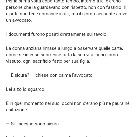
Per la prima volta dopo tanto tempo, intorno a lei c’erano
persone che la guardavano con rispetto, non con fastidio. Il
nipote non fece domande inutili, ma il giorno seguente arrivò
un avvocato.
I documenti furono posati direttamente sul tavolo.
La donna anziana rimase a lungo a osservare quelle carte,
come se in esse scorresse tutta la sua vita: ogni giorno
vissuto, ogni sacrificio fatto per sua figlia.
— È sicura? — chiese con calma l’avvocato.
Lei alzò lo sguardo.
E in quel momento nei suoi occhi non c’erano più né paura né
esitazione.
— Sì… adesso sono sicura.