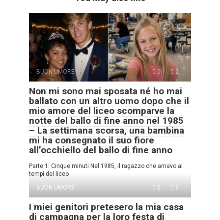
BUON UMORE
0
2
Non mi sono mai sposata né ho mai
ballato con un altro uomo dopo che il
mio amore del liceo scomparve la
notte del ballo di fine anno nel 1985
– La settimana scorsa, una bambina
mi ha consegnato il suo fiore
all’occhiello del ballo di fine anno
Parte 1: Cinque minuti Nel 1985, il ragazzo che amavo ai
tempi del liceo
BUON UMORE
0
6
I miei genitori pretesero la mia casa
di campagna per la loro festa di