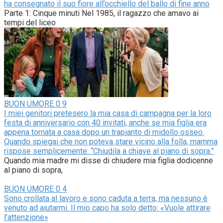
ha consegnato il suo fiore all’occhiello del ballo di fine anno
Parte 1: Cinque minuti Nel 1985, il ragazzo che amavo ai
tempi del liceo
BUON UMORE
0
9
I miei genitori pretesero la mia casa di campagna per la loro
festa di anniversario con 40 invitati, anche se mia figlia era
appena tornata a casa dopo un trapianto di midollo osseo.
Quando spiegai che non poteva stare vicino alla folla, mamma
rispose semplicemente: “Chiudila a chiave al piano di sopra.”
Quando mia madre mi disse di chiudere mia figlia dodicenne
al piano di sopra,
BUON UMORE
0
4
Sono crollata al lavoro e sono caduta a terra, ma nessuno è
venuto ad aiutarmi. Il mio capo ha solo detto: «Vuole attirare
l’attenzione»