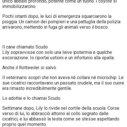
unico abbaio profondo, potente come un tuono. I coyote si
immobilizzarono.
Pochi istanti dopo, le luci di emergenza squarciarono la
pioggia. Un camion dei pompieri e una pattuglia della polizia
arrivarono, mettendo in fuga gli animali verso il bosco.
Il cane chiamato Scudo
Lily sopravvisse con solo una lieve ipotermia e qualche
escoriazione. Io riportai ustioni e un infortunio alla spalla.
Anche il Rottweiler si salvò.
Il veterinario scoprì che non aveva né collare né microchip. Le
sue cicatrici raccontavano un passato crudele, ma il suo cuore
era rimasto incredibilmente gentile.
Lo adottai e lo chiamai Scudo.
Settimane dopo, Lily lo rivide nel cortile della scuola. Corse
verso di lui, lo abbracciò attorno al collo segnato dalle
cicatrici, e lui abbassò la testa come se stesse aspettando
proprio quel momento.