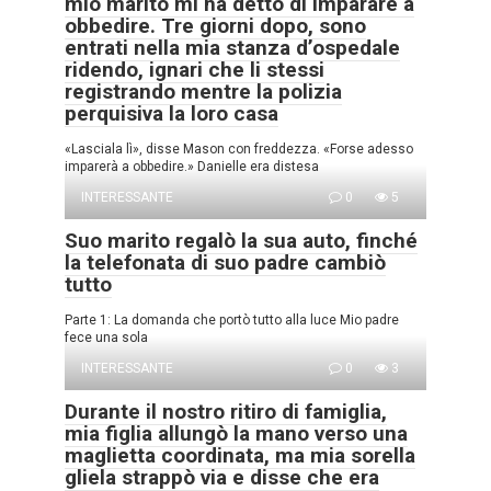
mio marito mi ha detto di imparare a
obbedire. Tre giorni dopo, sono
entrati nella mia stanza d’ospedale
ridendo, ignari che li stessi
registrando mentre la polizia
perquisiva la loro casa
«Lasciala lì», disse Mason con freddezza. «Forse adesso
imparerà a obbedire.» Danielle era distesa
INTERESSANTE
0
5
Suo marito regalò la sua auto, finché
la telefonata di suo padre cambiò
tutto
Parte 1: La domanda che portò tutto alla luce Mio padre
fece una sola
INTERESSANTE
0
3
Durante il nostro ritiro di famiglia,
mia figlia allungò la mano verso una
maglietta coordinata, ma mia sorella
gliela strappò via e disse che era