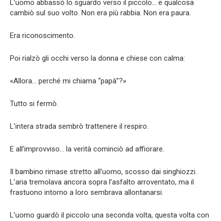
L’uomo abbassò lo sguardo verso il piccolo… e qualcosa
cambiò sul suo volto. Non era più rabbia. Non era paura.
Era riconoscimento.
Poi rialzò gli occhi verso la donna e chiese con calma:
«Allora… perché mi chiama “papà”?»
Tutto si fermò.
L’intera strada sembrò trattenere il respiro.
E all’improvviso… la verità cominciò ad affiorare.
Il bambino rimase stretto all’uomo, scosso dai singhiozzi.
L’aria tremolava ancora sopra l’asfalto arroventato, ma il
frastuono intorno a loro sembrava allontanarsi.
L’uomo guardò il piccolo una seconda volta, questa volta con