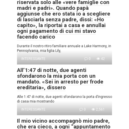
riservata solo alle «vere famiglie con
madri e padri». Quando papà
aggiunse che ero stata io a scegliere
di lasciarla senza padre, dissi: «Ho
capito», la riportai a casa e annullai
ogni pagamento di cui mi stavo
facendo carico
Durante il nostro ritiro familiare annuale a Lake Harmony, in
Pennsylvania, mia figlia Lily,
INTERESSANTE
0
42
All’1:47 di notte, due agenti
sfondarono la mia porta con un
mandato. «Sei in arresto per frode
ereditaria», dissero
Alle 1:47 di notte, due agenti sfondarono la porta d’ingresso
di casa mia mostrando
INTERESSANTE
0
2,561
Il mio vicino accompagnò mio padre,
che era cieco, a ogni “appuntamento