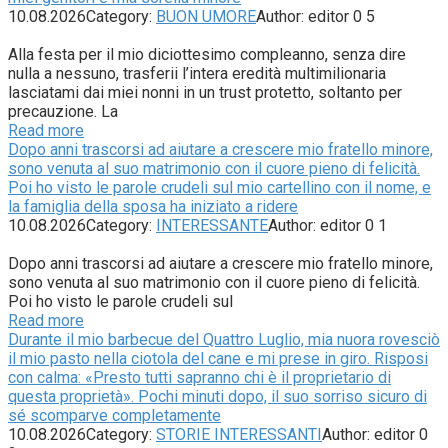
10.08.2026
Category:
BUON UMORE
Author:
editor
0
5
Alla festa per il mio diciottesimo compleanno, senza dire
nulla a nessuno, trasferii l’intera eredità multimilionaria
lasciatami dai miei nonni in un trust protetto, soltanto per
precauzione. La
Read more
Dopo anni trascorsi ad aiutare a crescere mio fratello minore,
sono venuta al suo matrimonio con il cuore pieno di felicità.
Poi ho visto le parole crudeli sul mio cartellino con il nome, e
la famiglia della sposa ha iniziato a ridere
10.08.2026
Category:
INTERESSANTE
Author:
editor
0
1
Dopo anni trascorsi ad aiutare a crescere mio fratello minore,
sono venuta al suo matrimonio con il cuore pieno di felicità.
Poi ho visto le parole crudeli sul
Read more
Durante il mio barbecue del Quattro Luglio, mia nuora rovesciò
il mio pasto nella ciotola del cane e mi prese in giro. Risposi
con calma: «Presto tutti sapranno chi è il proprietario di
questa proprietà». Pochi minuti dopo, il suo sorriso sicuro di
sé scomparve completamente
10.08.2026
Category:
STORIE INTERESSANTI
Author:
editor
0