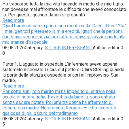
Ho trascorso tutta la mia vita facendo in modo che mio figlio
non dovesse mai affrontare le difficoltà che avevo conosciuto
io. Per questo, quando Jason si presentò
Read more
“Quel bambino senza padre non merita nulla. Dacci il tuo 12%.”
I miei genitori pretesero la mia eredità, ignari che la persona
che stava per portar via loro tutto si stava già avvicinando alla
mia stanza d’ospedale
08.08.2026
Category:
STORIE INTERESSANTI
Author:
editor
0
8
Parte 1: L’agguato in ospedale L’infermiera aveva appena
sistemato il neonato Lucas sul petto di Clara Sterling quando
la porta della stanza d’ospedale si aprì all’improvviso. Sua
madre,
Read more
Per sette anni, mio marito mi ha impedito di entrare nella
scuola di nostra figlia. Travestita da bidella, sono entrata
senza essere notata. Poi un’altra donna ha affermato di
essere sua madre. Ho premuto Registra — e ho scoperto
qualcosa di più oscuro del tradimento
08.08.2026
Category:
STORIE INTERESSANTI
Author:
editor
0
5