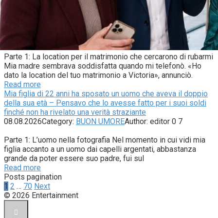
Parte 1: La location per il matrimonio che cercarono di rubarmi
Mia madre sembrava soddisfatta quando mi telefonò. «Ho
dato la location del tuo matrimonio a Victoria», annunciò.
Read more
Mia figlia di 22 anni ha sposato un uomo che aveva il doppio
della sua età – Pensavo che lo avesse fatto per i suoi soldi
finché non ha rivelato una verità straziante
08.08.2026
Category:
BUON UMORE
Author:
editor
0
7
Parte 1: L’uomo nella fotografia Nel momento in cui vidi mia
figlia accanto a un uomo dai capelli argentati, abbastanza
grande da poter essere suo padre, fui sul
Read more
Posts pagination
1
2
…
70
Next
© 2026 Entertainment