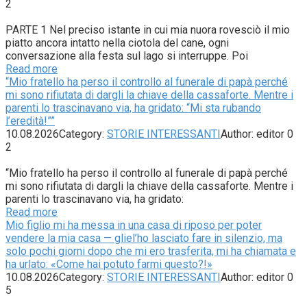
2
PARTE 1 Nel preciso istante in cui mia nuora rovesciò il mio
piatto ancora intatto nella ciotola del cane, ogni
conversazione alla festa sul lago si interruppe. Poi
Read more
“Mio fratello ha perso il controllo al funerale di papà perché
mi sono rifiutata di dargli la chiave della cassaforte. Mentre i
parenti lo trascinavano via, ha gridato: “Mi sta rubando
l’eredità!””
10.08.2026
Category:
STORIE INTERESSANTI
Author:
editor
0
2
“Mio fratello ha perso il controllo al funerale di papà perché
mi sono rifiutata di dargli la chiave della cassaforte. Mentre i
parenti lo trascinavano via, ha gridato:
Read more
Mio figlio mi ha messa in una casa di riposo per poter
vendere la mia casa — gliel’ho lasciato fare in silenzio, ma
solo pochi giorni dopo che mi ero trasferita, mi ha chiamata e
ha urlato: «Come hai potuto farmi questo?!»
10.08.2026
Category:
STORIE INTERESSANTI
Author:
editor
0
5