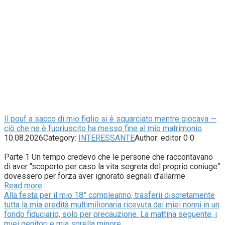
Il pouf a sacco di mio figlio si è squarciato mentre giocava —
ciò che ne è fuoriuscito ha messo fine al mio matrimonio
10.08.2026
Category:
INTERESSANTE
Author:
editor
0
0
Parte 1 Un tempo credevo che le persone che raccontavano
di aver “scoperto per caso la vita segreta del proprio coniuge”
dovessero per forza aver ignorato segnali d’allarme
Read more
Alla festa per il mio 18° compleanno, trasferii discretamente
tutta la mia eredità multimilionaria ricevuta dai miei nonni in un
fondo fiduciario, solo per precauzione. La mattina seguente, i
miei genitori e mia sorella minore