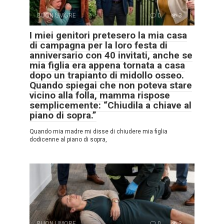
BUON UMORE
0
3
I miei genitori pretesero la mia casa
di campagna per la loro festa di
anniversario con 40 invitati, anche se
mia figlia era appena tornata a casa
dopo un trapianto di midollo osseo.
Quando spiegai che non poteva stare
vicino alla folla, mamma rispose
semplicemente: “Chiudila a chiave al
piano di sopra.”
Quando mia madre mi disse di chiudere mia figlia
dodicenne al piano di sopra,
BUON UMORE
0
2