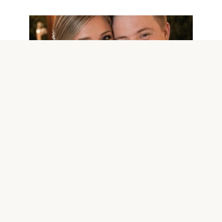
BUON UMORE
0
8
Ho sposato il mio migliore amico –
Poco prima del nostro quinto
anniversario di matrimonio, l’ho
sentito dire: «È caduta dritta nella
mia trappola»
PARTE 1: LA TELEFONATA Pensavo di essere rientrata
prima per sorprendere mio marito con