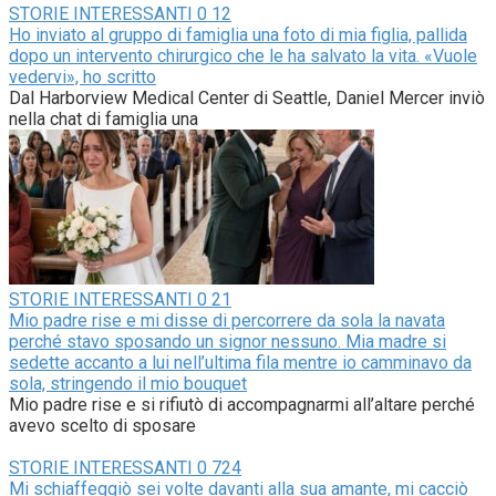
STORIE INTERESSANTI
0
12
Ho inviato al gruppo di famiglia una foto di mia figlia, pallida
dopo un intervento chirurgico che le ha salvato la vita. «Vuole
vedervi», ho scritto
Dal Harborview Medical Center di Seattle, Daniel Mercer inviò
nella chat di famiglia una
STORIE INTERESSANTI
0
21
Mio padre rise e mi disse di percorrere da sola la navata
perché stavo sposando un signor nessuno. Mia madre si
sedette accanto a lui nell’ultima fila mentre io camminavo da
sola, stringendo il mio bouquet
Mio padre rise e si rifiutò di accompagnarmi all’altare perché
avevo scelto di sposare
STORIE INTERESSANTI
0
724
Mi schiaffeggiò sei volte davanti alla sua amante, mi cacciò