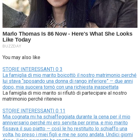
You may also like
STORIE INTERESSANTI
0
3
La famiglia di mio marito boicottò il nostro matrimonio perché
lui stava “sposando una donna di rango inferiore” — due anni
dopo, mia suocera tornò con una richiesta inaspettata
La famiglia di mio marito si rifiutò di partecipare al nostro
matrimonio perché riteneva
STORIE INTERESSANTI
0
11
Mia cognata mi ha schiaffeggiata durante la cena per il mio
anniversario perché mi ero servita per prima, e mio marito
fissava il suo piatto — così le ho restituito lo schiaffo una
volta, ho preso i miei figli e me ne sono andata. Undici giorni