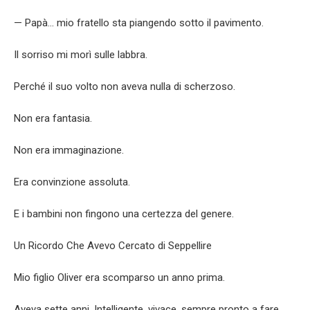
— Papà… mio fratello sta piangendo sotto il pavimento.
Il sorriso mi morì sulle labbra.
Perché il suo volto non aveva nulla di scherzoso.
Non era fantasia.
Non era immaginazione.
Era convinzione assoluta.
E i bambini non fingono una certezza del genere.
Un Ricordo Che Avevo Cercato di Seppellire
Mio figlio Oliver era scomparso un anno prima.
Aveva sette anni. Intelligente, vivace, sempre pronto a fare