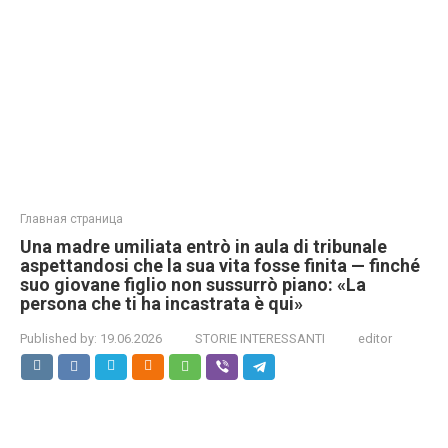
Главная страница
Una madre umiliata entrò in aula di tribunale
aspettandosi che la sua vita fosse finita — finché
suo giovane figlio non sussurrò piano: «La
persona che ti ha incastrata è qui»
Published by:
19.06.2026
STORIE INTERESSANTI
editor