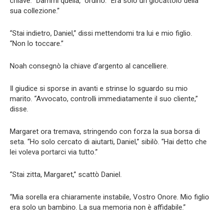
chiave. “Dammi quella,” ordinò. “Era solo un giocattolo della
sua collezione.”
“Stai indietro, Daniel,” dissi mettendomi tra lui e mio figlio.
“Non lo toccare.”
Noah consegnò la chiave d’argento al cancelliere.
Il giudice si sporse in avanti e strinse lo sguardo su mio
marito. “Avvocato, controlli immediatamente il suo cliente,”
disse.
Margaret ora tremava, stringendo con forza la sua borsa di
seta. “Ho solo cercato di aiutarti, Daniel,” sibilò. “Hai detto che
lei voleva portarci via tutto.”
“Stai zitta, Margaret,” scattò Daniel.
“Mia sorella era chiaramente instabile, Vostro Onore. Mio figlio
era solo un bambino. La sua memoria non è affidabile.”