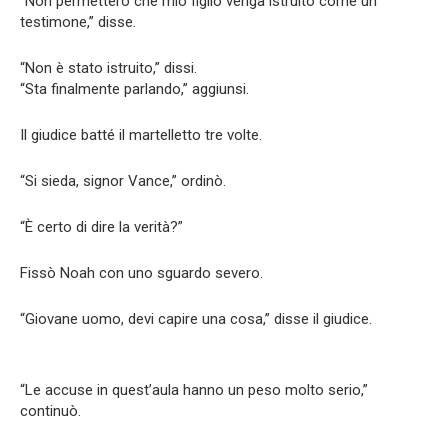
“Non permetterò che mio figlio venga istruito come un
testimone,” disse.
“Non è stato istruito,” dissi.
“Sta finalmente parlando,” aggiunsi.
Il giudice batté il martelletto tre volte.
“Si sieda, signor Vance,” ordinò.
“È certo di dire la verità?”
Fissò Noah con uno sguardo severo.
“Giovane uomo, devi capire una cosa,” disse il giudice.
“Le accuse in quest’aula hanno un peso molto serio,”
continuò.