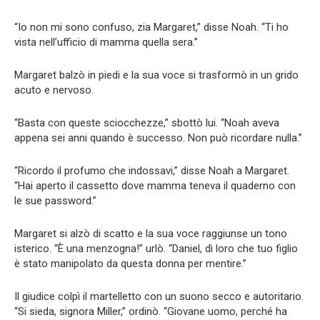
“Io non mi sono confuso, zia Margaret,” disse Noah. “Ti ho
vista nell’ufficio di mamma quella sera.”
Margaret balzò in piedi e la sua voce si trasformò in un grido
acuto e nervoso.
“Basta con queste sciocchezze,” sbottò lui. “Noah aveva
appena sei anni quando è successo. Non può ricordare nulla.”
“Ricordo il profumo che indossavi,” disse Noah a Margaret.
“Hai aperto il cassetto dove mamma teneva il quaderno con
le sue password.”
Margaret si alzò di scatto e la sua voce raggiunse un tono
isterico. “È una menzogna!” urlò. “Daniel, dì loro che tuo figlio
è stato manipolato da questa donna per mentire.”
Il giudice colpì il martelletto con un suono secco e autoritario.
“Si sieda, signora Miller,” ordinò. “Giovane uomo, perché ha