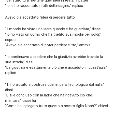
“Sei stato tu a metterle quell’idea in testa,” ribattei.
“Io le ho raccontato i fatti dell’indagine,” replicò.
Avevo già accettato l’idea di perdere tutto.
“Il mondo ha visto una ladra quando ti ha guardata,” disse.
“Io ho visto un uomo che ha tradito sua moglie per soldi,”
risposi.
“Avevo già accettato di poter perdere tutto,” ammisi.
“Io continuavo a credere che la giustizia avrebbe trovato la
sua strada,” dissi.
“La giustizia è esattamente ciò che è accaduto in quest’aula,”
replicò.
“Ti ho aiutato a costruire quel impero tecnologico dal nulla,”
dissi.
“E si è concluso con la ladra che ha ricevuto ciò che
meritava,” disse lui.
“Come hai spiegato tutto questo a nostro figlio Noah?” chiesi.