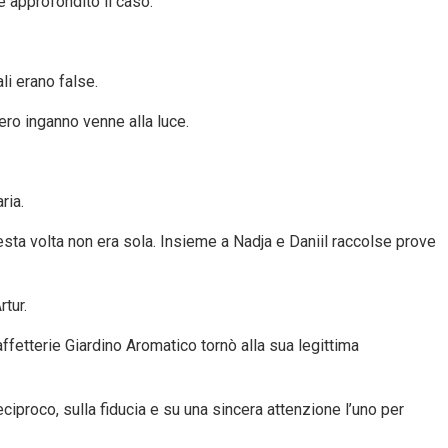
 approfondito il caso.
li erano false.
ero inganno venne alla luce.
ria.
uesta volta non era sola. Insieme a Nadja e Daniil raccolse prove
tur.
ffetterie Giardino Aromatico tornò alla sua legittima
ciproco, sulla fiducia e su una sincera attenzione l’uno per