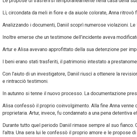
Le propose di trasferirsi temporaneamente nella casa della sua
Lì, circondata da meli in fiore e da aiuole colorate, Anna ritrovò 
Analizzando i documenti, Daniil scoprì numerose violazioni. Le f
Inoltre emerse che un testimone dell’incidente aveva modificato 
Artur e Alisa avevano approfittato della sua detenzione per im
I beni erano stati trasferiti, il patrimonio intestato a prestanome 
Con l’aiuto di un investigatore, Daniil riuscì a ottenere la revi
e rintracciò testimoni.
In autunno si tenne il nuovo processo. La documentazione prese
Alisa confessò il proprio coinvolgimento. Alla fine Anna venne c
proprietaria. Artur, invece, fu condannato a una pena detentiva ef
Durante tutto quel periodo Daniil rimase sempre al suo fianco. C
l’altra. Una sera lui le confessò il proprio amore e le propose di