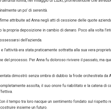
 defunta nonna, nel villaggio di Lužki, promettendole che avrebbe
finalmente un po’ di serenità.
irme attribuite ad Anna negli atti di cessione delle quote azienda
la propria deposizione in cambio di denaro. Poco alla volta l’int
possessarsi dell’azienda.
e l’attività era stata praticamente sottratta alla sua vera proprieta
sione del processo. Per Anna fu doloroso rivivere il passato, ma q
ntata dimostrò senza ombra di dubbio la frode orchestrata da Ar
ompletamente assolta, il suo onore fu riabilitato e la catena di ca
fettiva.
on il tempo tra loro nacque un sentimento fondato sul rispetto re
 costruire insieme un futuro.