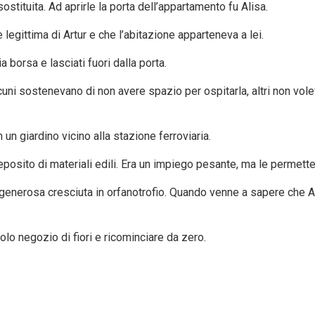
stituita. Ad aprirle la porta dell’appartamento fu Alisa.
egittima di Artur e che l’abitazione apparteneva a lei.
ia borsa e lasciati fuori dalla porta.
lcuni sostenevano di non avere spazio per ospitarla, altri non vol
un giardino vicino alla stazione ferroviaria.
eposito di materiali edili. Era un impiego pesante, ma le permet
enerosa cresciuta in orfanotrofio. Quando venne a sapere che Anna 
olo negozio di fiori e ricominciare da zero.