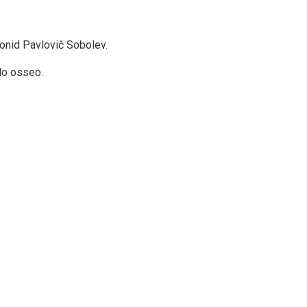
eonid Pavlovič Sobolev.
llo osseo.