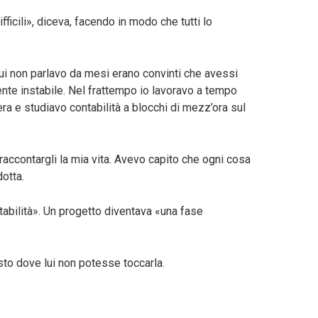
ficili», diceva, facendo in modo che tutti lo
ui non parlavo da mesi erano convinti che avessi
nte instabile. Nel frattempo io lavoravo a tempo
era e studiavo contabilità a blocchi di mezz’ora sul
accontargli la mia vita. Avevo capito che ogni cosa
dotta.
abilità». Un progetto diventava «una fase
posto dove lui non potesse toccarla.