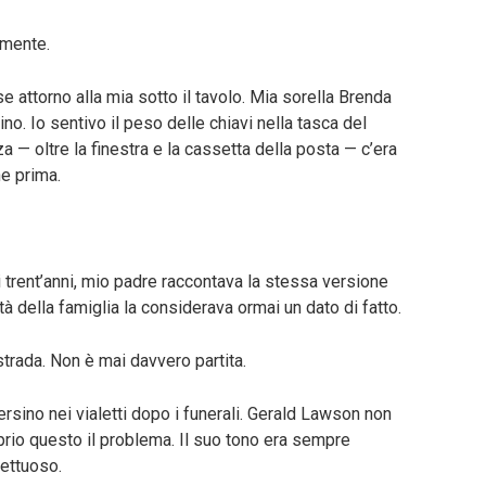
emente.
e attorno alla mia sotto il tavolo. Mia sorella Brenda
o. Io sentivo il peso delle chiavi nella tasca del
a — oltre la finestra e la cassetta della posta — c’era
e prima.
rent’anni, mio padre raccontava la stessa versione
à della famiglia la considerava ormai un dato di fatto.
trada. Non è mai davvero partita.
rsino nei vialetti dopo i funerali. Gerald Lawson non
rio questo il problema. Il suo tono era sempre
fettuoso.