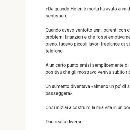
«Da quando Helen è morta ha avuto anni dif
sentissero.
Quando avevo ventotto anni, parenti con c
problemi finanziari e che fossi emotivame
pieno, facevo piccoli lavori freelance di s
telefono.
A un certo punto smisi semplicemente di r
positiva che gli mostravo veniva subito ri
Un aumento diventava «almeno un po’ di st
passeggera».
Così iniziai a costruire la mia vita in un 
Due realtà diverse