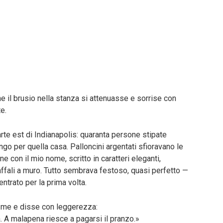
he il brusio nella stanza si attenuasse e sorrise con
te.
rte est di Indianapolis: quaranta persone stipate
go per quella casa. Palloncini argentati sfioravano le
ne con il mio nome, scritto in caratteri eleganti,
ffali a muro. Tutto sembrava festoso, quasi perfetto —
trato per la prima volta.
di me e disse con leggerezza:
 A malapena riesce a pagarsi il pranzo.»