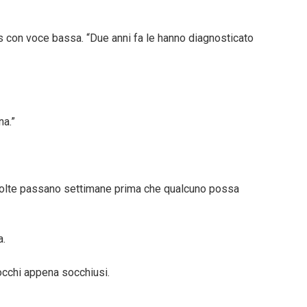
s con voce bassa. “Due anni fa le hanno diagnosticato
na.”
 volte passano settimane prima che qualcuno possa
a.
 occhi appena socchiusi.