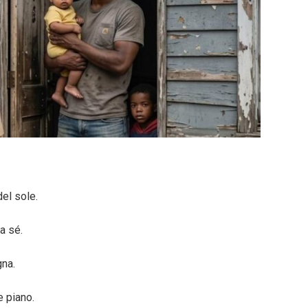
del sole.
a sé.
gna.
e piano.