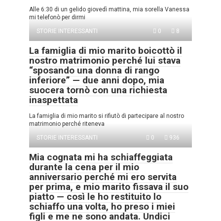
Alle 6:30 di un gelido giovedì mattina, mia sorella Vanessa
mi telefonò per dirmi
STORIE INTERESSANTI
0
8
La famiglia di mio marito boicottò il
nostro matrimonio perché lui stava
“sposando una donna di rango
inferiore” — due anni dopo, mia
suocera tornò con una richiesta
inaspettata
La famiglia di mio marito si rifiutò di partecipare al nostro
matrimonio perché riteneva
STORIE INTERESSANTI
0
936
Mia cognata mi ha schiaffeggiata
durante la cena per il mio
anniversario perché mi ero servita
per prima, e mio marito fissava il suo
piatto — così le ho restituito lo
schiaffo una volta, ho preso i miei
figli e me ne sono andata. Undici