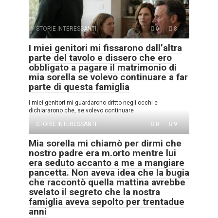
STORIE INTERESSANTI
0
8
I miei genitori mi fissarono dall’altra
parte del tavolo e dissero che ero
obbligato a pagare il matrimonio di
mia sorella se volevo continuare a far
parte di questa famiglia
I miei genitori mi guardarono dritto negli occhi e
dichiararono che, se volevo continuare
STORIE INTERESSANTI
0
9
Mia sorella mi chiamò per dirmi che
nostro padre era m.orto mentre lui
era seduto accanto a me a mangiare
pancetta. Non aveva idea che la bugia
che raccontò quella mattina avrebbe
svelato il segreto che la nostra
famiglia aveva sepolto per trentadue
anni