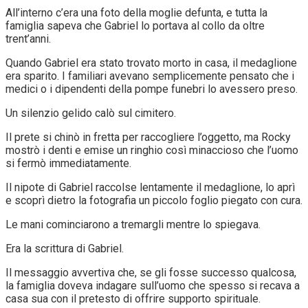
All’interno c’era una foto della moglie defunta, e tutta la
famiglia sapeva che Gabriel lo portava al collo da oltre
trent’anni.
Quando Gabriel era stato trovato morto in casa, il medaglione
era sparito. I familiari avevano semplicemente pensato che i
medici o i dipendenti della pompe funebri lo avessero preso.
Un silenzio gelido calò sul cimitero.
Il prete si chinò in fretta per raccogliere l’oggetto, ma Rocky
mostrò i denti e emise un ringhio così minaccioso che l’uomo
si fermò immediatamente.
Il nipote di Gabriel raccolse lentamente il medaglione, lo aprì
e scoprì dietro la fotografia un piccolo foglio piegato con cura.
Le mani cominciarono a tremargli mentre lo spiegava.
Era la scrittura di Gabriel.
Il messaggio avvertiva che, se gli fosse successo qualcosa,
la famiglia doveva indagare sull’uomo che spesso si recava a
casa sua con il pretesto di offrire supporto spirituale.