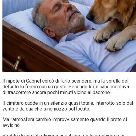
Il nipote di Gabriel cercò di farlo scendere, ma la sorella del
defunto lo fermò con un gesto. Secondo lei, il cane meritava
di trascorrere ancora pochi minuti vicino al padrone.
Il cimitero cadde in un silenzio quasi totale, interrotto solo dal
vento e da qualche singhiozzo soffocato.
Ma l’atmosfera cambiò improvvisamente quando il prete si
avvicinò.
Vestito di nero, il religioso aprì il libro delle preghiere e si