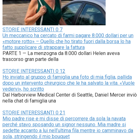
STORIE INTERESSANTI
0
7
Un meccanico ha cercato di farmi pagare 8.000 dollari per un
«motore rotto» – Quello che ho tirato fuori dalla borsa lo ha
fatto supplicare di strappare la fattura
PARTE 1 — La menzogna da 8.000 dollari Helen aveva
trascorso gran parte della
STORIE INTERESSANTI
0
12
Ho inviato al gruppo di famiglia una foto di mia figlia, pallida
dopo un intervento chirurgico che le ha salvato la vita. «Vuole
vedervi», ho scritto
Dal Harborview Medical Center di Seattle, Daniel Mercer inviò
nella chat di famiglia una
STORIE INTERESSANTI
0
21
Mio padre rise e mi disse di percorrere da sola la navata
perché stavo sposando un signor nessuno. Mia madre si
sedette accanto a lui nell’ultima fila mentre io camminavo da
sola, stringendo il mio bouquet