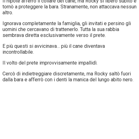
Il nipote afferrò il collare del cane, ma Rocky si liberò subito e
tornò a proteggere la bara. Stranamente, non attaccava nessun
altro.
Ignorava completamente la famiglia, gli invitati e persino gli
uomini che cercavano di trattenerlo. Tutta la sua rabbia
sembrava diretta esclusivamente verso il prete.
E più questi si avvicinava… più il cane diventava
incontrollabile.
Il volto del prete improvvisamente impallidì.
Cercò di indietreggiare discretamente, ma Rocky saltò fuori
dalla bara e afferrò con i denti la manica del lungo abito nero.