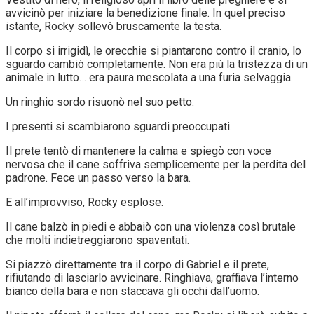
avvicinò per iniziare la benedizione finale. In quel preciso
istante, Rocky sollevò bruscamente la testa.
Il corpo si irrigidì, le orecchie si piantarono contro il cranio, lo
sguardo cambiò completamente. Non era più la tristezza di un
animale in lutto… era paura mescolata a una furia selvaggia.
Un ringhio sordo risuonò nel suo petto.
I presenti si scambiarono sguardi preoccupati.
Il prete tentò di mantenere la calma e spiegò con voce
nervosa che il cane soffriva semplicemente per la perdita del
padrone. Fece un passo verso la bara.
E all’improvviso, Rocky esplose.
Il cane balzò in piedi e abbaiò con una violenza così brutale
che molti indietreggiarono spaventati.
Si piazzò direttamente tra il corpo di Gabriel e il prete,
rifiutando di lasciarlo avvicinare. Ringhiava, graffiava l’interno
bianco della bara e non staccava gli occhi dall’uomo.