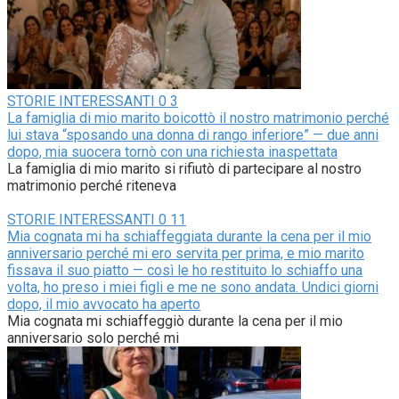
STORIE INTERESSANTI
0
3
La famiglia di mio marito boicottò il nostro matrimonio perché
lui stava “sposando una donna di rango inferiore” — due anni
dopo, mia suocera tornò con una richiesta inaspettata
La famiglia di mio marito si rifiutò di partecipare al nostro
matrimonio perché riteneva
STORIE INTERESSANTI
0
11
Mia cognata mi ha schiaffeggiata durante la cena per il mio
anniversario perché mi ero servita per prima, e mio marito
fissava il suo piatto — così le ho restituito lo schiaffo una
volta, ho preso i miei figli e me ne sono andata. Undici giorni
dopo, il mio avvocato ha aperto
Mia cognata mi schiaffeggiò durante la cena per il mio
anniversario solo perché mi