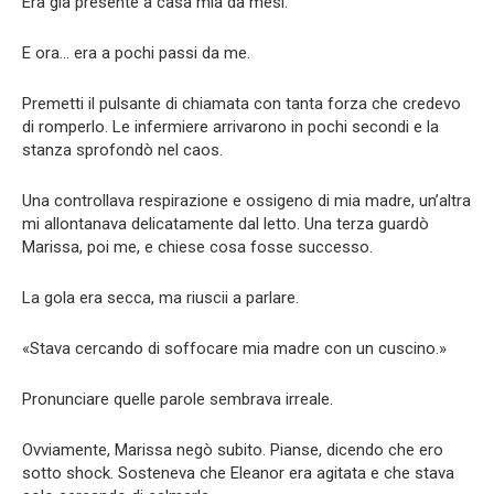
Era già presente a casa mia da mesi.
E ora… era a pochi passi da me.
Premetti il pulsante di chiamata con tanta forza che credevo
di romperlo. Le infermiere arrivarono in pochi secondi e la
stanza sprofondò nel caos.
Una controllava respirazione e ossigeno di mia madre, un’altra
mi allontanava delicatamente dal letto. Una terza guardò
Marissa, poi me, e chiese cosa fosse successo.
La gola era secca, ma riuscii a parlare.
«Stava cercando di soffocare mia madre con un cuscino.»
Pronunciare quelle parole sembrava irreale.
Ovviamente, Marissa negò subito. Pianse, dicendo che ero
sotto shock. Sosteneva che Eleanor era agitata e che stava