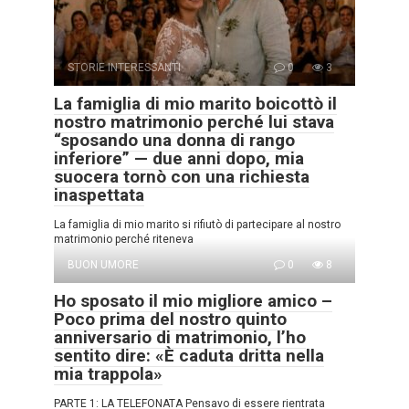
STORIE INTERESSANTI
0
3
La famiglia di mio marito boicottò il
nostro matrimonio perché lui stava
“sposando una donna di rango
inferiore” — due anni dopo, mia
suocera tornò con una richiesta
inaspettata
La famiglia di mio marito si rifiutò di partecipare al nostro
matrimonio perché riteneva
BUON UMORE
0
8
Ho sposato il mio migliore amico –
Poco prima del nostro quinto
anniversario di matrimonio, l’ho
sentito dire: «È caduta dritta nella
mia trappola»
PARTE 1: LA TELEFONATA Pensavo di essere rientrata