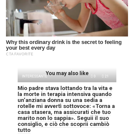
You may also like
INTERESSANTE
0
21
Mio padre stava lottando tra la vita e
la morte in terapia intensiva quando
un’anziana donna su una sedia a
rotelle mi avvertì sottovoce: «Torna a
casa stasera, ma assicurati che tuo
marito non lo sappia». Seguii il suo
consiglio, e ciò che scoprii cambiò
tutto