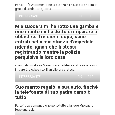
Parte 1: L’avvertimento nella stanza 412 «Se sei ancora in
grado di andartene, torna
INTERESSANTE
0
15
Mia suocera mi ha rotto una gamba e
mio marito mi ha detto di imparare a
obbedire. Tre giorni dopo, sono
entrati nella mia stanza d’ospedale
ridendo, ignari che li stessi
registrando mentre la polizia
perquisiva la loro casa
«Lasciala lì», disse Mason con freddezza. «Forse adesso
imparerà a obbedire.» Danielle era distesa
INTERESSANTE
0
10
Suo marito regalò la sua auto, finché
la telefonata di suo padre cambiò
tutto
Parte 1: La domanda che portò tutto alla luce Mio padre
fece una sola