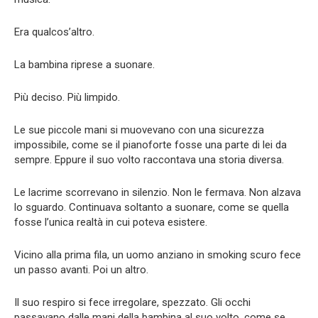
Era qualcos’altro.
La bambina riprese a suonare.
Più deciso. Più limpido.
Le sue piccole mani si muovevano con una sicurezza
impossibile, come se il pianoforte fosse una parte di lei da
sempre. Eppure il suo volto raccontava una storia diversa.
Le lacrime scorrevano in silenzio. Non le fermava. Non alzava
lo sguardo. Continuava soltanto a suonare, come se quella
fosse l’unica realtà in cui poteva esistere.
Vicino alla prima fila, un uomo anziano in smoking scuro fece
un passo avanti. Poi un altro.
Il suo respiro si fece irregolare, spezzato. Gli occhi
passavano dalle mani della bambina al suo volto, come se