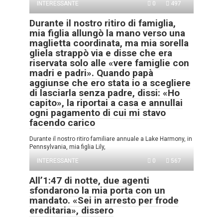
INTERESSANTE
0
497
Durante il nostro ritiro di famiglia,
mia figlia allungò la mano verso una
maglietta coordinata, ma mia sorella
gliela strappò via e disse che era
riservata solo alle «vere famiglie con
madri e padri». Quando papà
aggiunse che ero stata io a scegliere
di lasciarla senza padre, dissi: «Ho
capito», la riportai a casa e annullai
ogni pagamento di cui mi stavo
facendo carico
Durante il nostro ritiro familiare annuale a Lake Harmony, in
Pennsylvania, mia figlia Lily,
INTERESSANTE
0
567
All’1:47 di notte, due agenti
sfondarono la mia porta con un
mandato. «Sei in arresto per frode
ereditaria», dissero