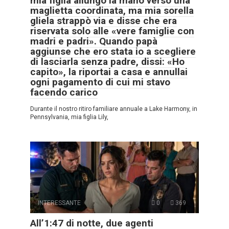
mia figlia allungò la mano verso una
maglietta coordinata, ma mia sorella
gliela strappò via e disse che era
riservata solo alle «vere famiglie con
madri e padri». Quando papà
aggiunse che ero stata io a scegliere
di lasciarla senza padre, dissi: «Ho
capito», la riportai a casa e annullai
ogni pagamento di cui mi stavo
facendo carico
Durante il nostro ritiro familiare annuale a Lake Harmony, in
Pennsylvania, mia figlia Lily,
INTERESSANTE
0
369
All’1:47 di notte, due agenti