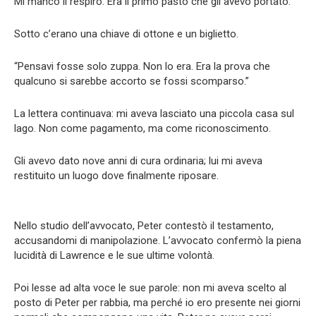
Mi mancò il respiro. Era il primo pasto che gli avevo portato.
Sotto c’erano una chiave di ottone e un biglietto.
“Pensavi fosse solo zuppa. Non lo era. Era la prova che
qualcuno si sarebbe accorto se fossi scomparso.”
La lettera continuava: mi aveva lasciato una piccola casa sul
lago. Non come pagamento, ma come riconoscimento.
Gli avevo dato nove anni di cura ordinaria; lui mi aveva
restituito un luogo dove finalmente riposare.
Nello studio dell’avvocato, Peter contestò il testamento,
accusandomi di manipolazione. L’avvocato confermò la piena
lucidità di Lawrence e le sue ultime volontà.
Poi lesse ad alta voce le sue parole: non mi aveva scelto al
posto di Peter per rabbia, ma perché io ero presente nei giorni