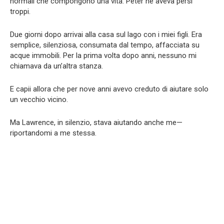
normali che compongono una vita. Peter ne aveva persi
troppi.
Due giorni dopo arrivai alla casa sul lago con i miei figli. Era
semplice, silenziosa, consumata dal tempo, affacciata su
acque immobili. Per la prima volta dopo anni, nessuno mi
chiamava da un’altra stanza.
E capii allora che per nove anni avevo creduto di aiutare solo
un vecchio vicino.
Ma Lawrence, in silenzio, stava aiutando anche me—
riportandomi a me stessa.