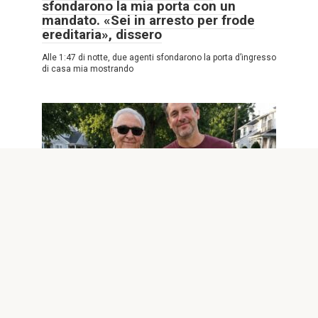
sfondarono la mia porta con un
mandato. «Sei in arresto per frode
ereditaria», dissero
Alle 1:47 di notte, due agenti sfondarono la porta d’ingresso
di casa mia mostrando
INTERESSANTE
0
3,874
Il mio vicino accompagnò mio padre,
che era cieco, a ogni “appuntamento
dal medico” per 8 anni – Dopo il
funerale di papà, disse: “Mi ha fatto
promettere di dirti dove andavamo
davvero”
Parte 1: Dove andavano davvero Per otto anni ho creduto