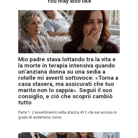
You may also like
INTERESSANTE
0
1
Mio padre stava lottando tra la vita e
la morte in terapia intensiva quando
un’anziana donna su una sedia a
rotelle mi avvertì sottovoce: «Torna a
casa stasera, ma assicurati che tuo
marito non lo sappia». Seguii il suo
consiglio, e ciò che scoprii cambiò
tutto
Parte 1: L’avvertimento nella stanza 412 «Se sei ancora in
grado di andartene, torna