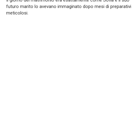
Il giorno del matrimonio era esattamente come Sofia e il suo
futuro marito lo avevano immaginato dopo mesi di preparativi
meticolosi.