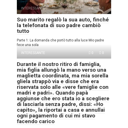
INTERESSANTE
0
1
Suo marito regalò la sua auto, finché
la telefonata di suo padre cambiò
tutto
Parte 1: La domanda che portò tutto alla luce Mio padre
fece una sola
INTERESSANTE
0
0
Durante il nostro ritiro di famiglia,
mia figlia allungò la mano verso una
maglietta coordinata, ma mia sorella
gliela strappò via e disse che era
riservata solo alle «vere famiglie con
madri e padri». Quando papà
aggiunse che ero stata io a scegliere
di lasciarla senza padre, dissi: «Ho
capito», la riportai a casa e annullai
ogni pagamento di cui mi stavo
facendo carico