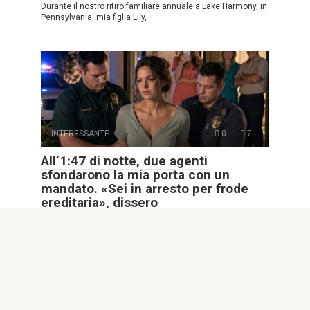
Durante il nostro ritiro familiare annuale a Lake Harmony, in
Pennsylvania, mia figlia Lily,
INTERESSANTE
0
7
All’1:47 di notte, due agenti
sfondarono la mia porta con un
mandato. «Sei in arresto per frode
ereditaria», dissero
Alle 1:47 di notte, due agenti sfondarono la porta d’ingresso
di casa mia mostrando
INTERESSANTE
0
1,504
Il mio vicino accompagnò mio padre,
che era cieco, a ogni “appuntamento