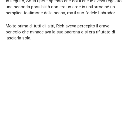
In seguito, Sofia ripeté spesso che colui che le aveva regalato
una seconda possibilità non era un eroe in uniforme né un
semplice testimone della scena, ma il suo fedele Labrador.
Molto prima di tutti gli altri, Rich aveva percepito il grave
pericolo che minacciava la sua padrona e si era rifiutato di
lasciarla sola.