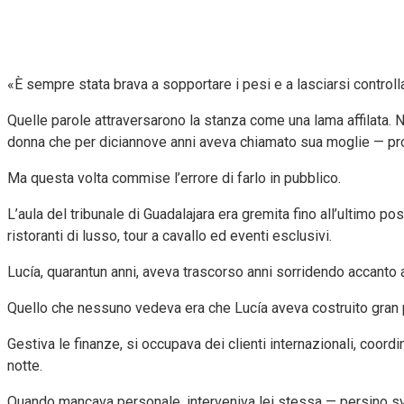
«È sempre stata brava a sopportare i pesi e a lasciarsi controll
Quelle parole attraversarono la stanza come una lama affilata.
donna che per diciannove anni aveva chiamato sua moglie — prop
Ma questa volta commise l’errore di farlo in pubblico.
L’aula del tribunale di Guadalajara era gremita fino all’ultimo po
ristoranti di lusso, tour a cavallo ed eventi esclusivi.
Lucía, quarantun anni, aveva trascorso anni sorridendo accanto a l
Quello che nessuno vedeva era che Lucía aveva costruito gran p
Gestiva le finanze, si occupava dei clienti internazionali, coordi
notte.
Quando mancava personale, interveniva lei stessa — persino svo