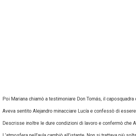
Poi Mariana chiamò a testimoniare Don Tomás, il caposquadra de
Aveva sentito Alejandro minacciare Lucía e confessò di essere r
Descrisse inoltre le dure condizioni di lavoro e confermò che Al
L’atmosfera nell’aula cambiò all’istante. Non si trattava più solta