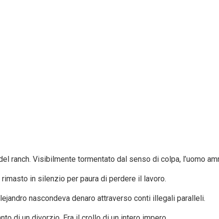
l ranch. Visibilmente tormentato dal senso di colpa, l’uomo amm
imasto in silenzio per paura di perdere il lavoro.
ejandro nascondeva denaro attraverso conti illegali paralleli.
nto di un divorzio. Era il crollo di un intero impero.