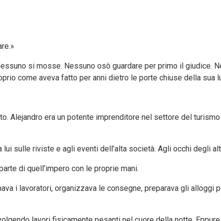
are.»
 Nessuno si mosse. Nessuno osò guardare per primo il giudice. Ne
rio come aveva fatto per anni dietro le porte chiuse della sua 
sto. Alejandro era un potente imprenditore nel settore del turismo l
ui sulle riviste e agli eventi dell’alta società. Agli occhi degli a
arte di quell’impero con le proprie mani.
nava i lavoratori, organizzava le consegne, preparava gli alloggi pe
lgendo lavori fisicamente pesanti nel cuore della notte. Eppure 