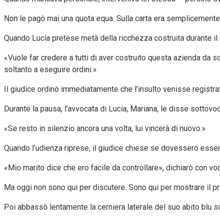
Non le pagò mai una quota equa. Sulla carta era semplicemente 
Quando Lucía pretese metà della ricchezza costruita durante il
«Vuole far credere a tutti di aver costruito questa azienda da s
soltanto a eseguire ordini.»
Il giudice ordinò immediatamente che l’insulto venisse registrato 
Durante la pausa, l’avvocata di Lucía, Mariana, le disse sottovo
«Se resto in silenzio ancora una volta, lui vincerà di nuovo.»
Quando l’udienza riprese, il giudice chiese se dovessero essere 
«Mio marito dice che ero facile da controllare», dichiarò con vo
Ma oggi non sono qui per discutere. Sono qui per mostrare il p
Poi abbassò lentamente la cerniera laterale del suo abito blu s