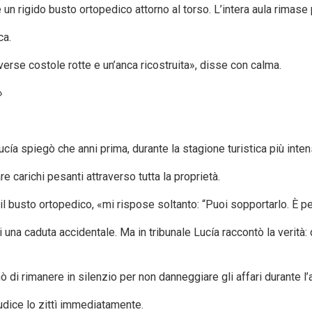
rigido busto ortopedico attorno al torso. L’intera aula rimase 
ca.
diverse costole rotte e un’anca ricostruita», disse con calma.
»
cía spiegò che anni prima, durante la stagione turistica più inte
e carichi pesanti attraverso tutta la proprietà.
l busto ortopedico, «mi rispose soltanto: “Puoi sopportarlo. È pe
na caduta accidentale. Ma in tribunale Lucía raccontò la verità: du
nò di rimanere in silenzio per non danneggiare gli affari durante l’
udice lo zittì immediatamente.