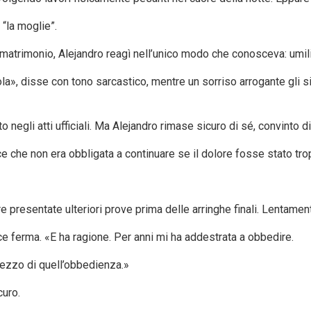
“la moglie”.
 matrimonio, Alejandro reagì nell’unico modo che conosceva: umil
ola», disse con tono sarcastico, mentre un sorriso arrogante gli s
negli atti ufficiali. Ma Alejandro rimase sicuro di sé, convinto di 
ce che non era obbligata a continuare se il dolore fosse stato tr
presentate ulteriori prove prima delle arringhe finali. Lentament
ce ferma. «E ha ragione. Per anni mi ha addestrata a obbedire.
rezzo di quell’obbedienza.»
curo.