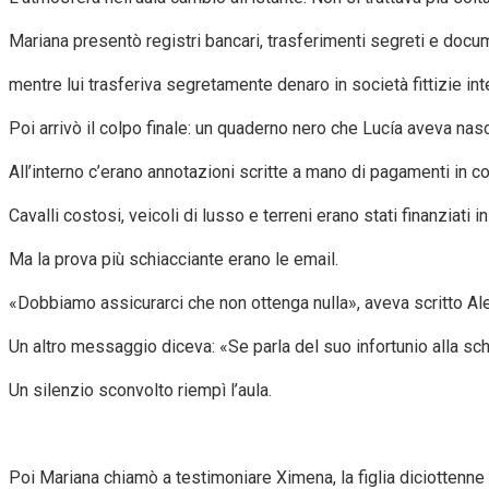
Mariana presentò registri bancari, trasferimenti segreti e docume
mentre lui trasferiva segretamente denaro in società fittizie inte
Poi arrivò il colpo finale: un quaderno nero che Lucía aveva nasc
All’interno c’erano annotazioni scritte a mano di pagamenti in co
Cavalli costosi, veicoli di lusso e terreni erano stati finanziati
Ma la prova più schiacciante erano le email.
«Dobbiamo assicurarci che non ottenga nulla», aveva scritto Al
Un altro messaggio diceva: «Se parla del suo infortunio alla s
Un silenzio sconvolto riempì l’aula.
Poi Mariana chiamò a testimoniare Ximena, la figlia diciottenne 