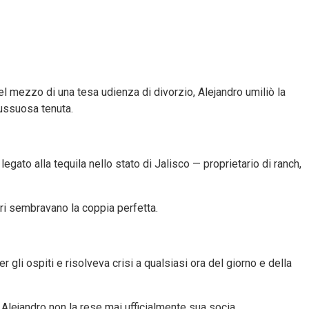
l mezzo di una tesa udienza di divorzio, Alejandro umiliò la
lussuosa tenuta.
egato alla tequila nello stato di Jalisco — proprietario di ranch,
ltri sembravano la coppia perfetta.
r gli ospiti e risolveva crisi a qualsiasi ora del giorno e della
Alejandro non la rese mai ufficialmente sua socia.