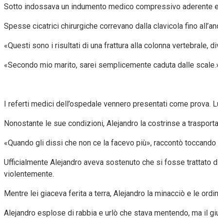
Sotto indossava un indumento medico compressivo aderente e un 
Spesse cicatrici chirurgiche correvano dalla clavicola fino all’an
«Questi sono i risultati di una frattura alla colonna vertebrale, 
«Secondo mio marito, sarei semplicemente caduta dalle scale.
I referti medici dell’ospedale vennero presentati come prova. Lu
Nonostante le sue condizioni, Alejandro la costrinse a trasportar
«Quando gli dissi che non ce la facevo più», raccontò toccando i
Ufficialmente Alejandro aveva sostenuto che si fosse trattato di u
violentemente.
Mentre lei giaceva ferita a terra, Alejandro la minacciò e le ordi
Alejandro esplose di rabbia e urlò che stava mentendo, ma il gi