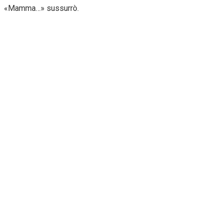
«Mamma…» sussurrò.