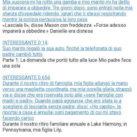
Mia suocera mi ha rotto una gamba e mio marito mi ha detto
di imparare a obbedire. Tre giorni dopo, sono entrati nella mia
stanza d’ospedale ridendo, ignari che li stessi registrando
mentre la polizia perquisiva la loro casa
«Lasciala lì», disse Mason con freddezza. «Forse adesso
imparerà a obbedire.» Danielle era distesa
INTERESSANTE
0
14
Suo marito regalò la sua auto, finché la telefonata di suo
padre cambiò tutto
Parte 1: La domanda che portò tutto alla luce Mio padre fece
una sola
INTERESSANTE
0
656
Durante il nostro ritiro di famiglia, mia figlia allungò la mano
verso una maglietta coordinata, ma mia sorella gliela strappò
via e disse che era riservata solo alle «vere famiglie con
madri e padri». Quando papà aggiunse che ero stata io a
scegliere di lasciarla senza padre, dissi: «Ho capito», la
riportai a casa e annullai ogni pagamento di cui mi stavo
facendo carico
Durante il nostro ritiro familiare annuale a Lake Harmony, in
Pennsylvania, mia figlia Lily,