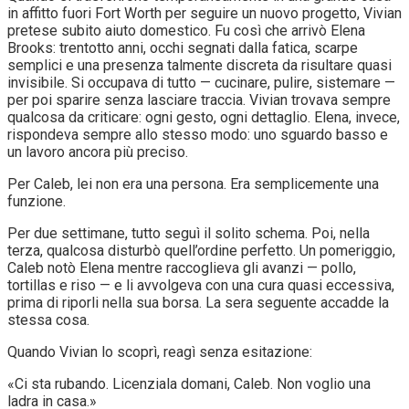
in affitto fuori Fort Worth per seguire un nuovo progetto, Vivian
pretese subito aiuto domestico. Fu così che arrivò Elena
Brooks: trentotto anni, occhi segnati dalla fatica, scarpe
semplici e una presenza talmente discreta da risultare quasi
invisibile. Si occupava di tutto — cucinare, pulire, sistemare —
per poi sparire senza lasciare traccia. Vivian trovava sempre
qualcosa da criticare: ogni gesto, ogni dettaglio. Elena, invece,
rispondeva sempre allo stesso modo: uno sguardo basso e
un lavoro ancora più preciso.
Per Caleb, lei non era una persona. Era semplicemente una
funzione.
Per due settimane, tutto seguì il solito schema. Poi, nella
terza, qualcosa disturbò quell’ordine perfetto. Un pomeriggio,
Caleb notò Elena mentre raccoglieva gli avanzi — pollo,
tortillas e riso — e li avvolgeva con una cura quasi eccessiva,
prima di riporli nella sua borsa. La sera seguente accadde la
stessa cosa.
Quando Vivian lo scoprì, reagì senza esitazione:
«Ci sta rubando. Licenziala domani, Caleb. Non voglio una
ladra in casa.»