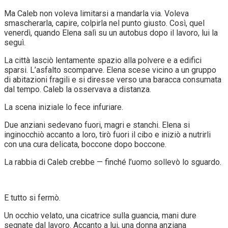
Ma Caleb non voleva limitarsi a mandarla via. Voleva
smascherarla, capire, colpirla nel punto giusto. Così, quel
venerdì, quando Elena salì su un autobus dopo il lavoro, lui la
seguì.
La città lasciò lentamente spazio alla polvere e a edifici
sparsi. L’asfalto scomparve. Elena scese vicino a un gruppo
di abitazioni fragili e si diresse verso una baracca consumata
dal tempo. Caleb la osservava a distanza.
La scena iniziale lo fece infuriare.
Due anziani sedevano fuori, magri e stanchi. Elena si
inginocchiò accanto a loro, tirò fuori il cibo e iniziò a nutrirli
con una cura delicata, boccone dopo boccone.
La rabbia di Caleb crebbe — finché l’uomo sollevò lo sguardo.
E tutto si fermò.
Un occhio velato, una cicatrice sulla guancia, mani dure
segnate dal lavoro. Accanto a lui, una donna anziana