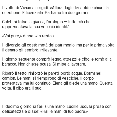
Il volto di Vivian si irrigidì. «Allora dagli dei soldi e chiudi la
questione. E licenziala. Partiamo tra due giorni.»
Caleb si tolse la giacca, l’orologio — tutto ciò che
rappresentava la sua vecchia identità.
«Vai pure,» disse. «Io resto.»
Il divorzio gli costò metà del patrimonio, ma per la prima volta
il denaro gli sembrò irrilevante.
Il giorno seguente comprò legno, attrezzi e cibo, e tornò alla
baracca. Non chiese scusa. Si mise a lavorare.
Riparò il tetto, rinforzò le pareti, portò acqua. Dormì nel
camion. Le mani si riempirono di vesciche, il corpo
protestava, ma lui continuò. Elena gli diede una mano. Questa
volta, il cibo era il suo.
Il decimo giorno si ferì a una mano. Lucille uscì, la prese con
delicatezza e disse: «Hai le mani di tuo padre.»