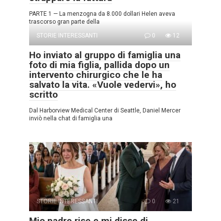
PARTE 1 — La menzogna da 8.000 dollari Helen aveva
trascorso gran parte della
STORIE INTERESSANTI
0
12
Ho inviato al gruppo di famiglia una
foto di mia figlia, pallida dopo un
intervento chirurgico che le ha
salvato la vita. «Vuole vedervi», ho
scritto
Dal Harborview Medical Center di Seattle, Daniel Mercer
inviò nella chat di famiglia una
STORIE INTERESSANTI
0
21
Mio padre rise e mi disse di