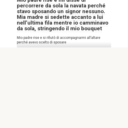
percorrere da sola la navata perché
stavo sposando un signor nessuno.
Mia madre si sedette accanto a lui
nell’ultima fila mentre io camminavo
da sola, stringendo il mio bouquet
Mio padre rise e si rifiutò di accompagnarmi all’altare
perché avevo scelto di sposare
STORIE INTERESSANTI
0
704
Mi schiaffeggiò sei volte davanti alla
sua amante, mi cacciò fuori sotto la
pioggia e mi lasciò distrutta per
strada. Chiamai mio padre con una
sola richiesta: non mostrargli alcuna
pietà
La pioggia scorreva sul viso di Claire Vance Whitmore
mentre sedeva a piedi nudi