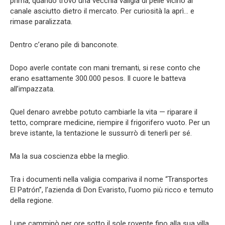
prima, quando trovò una vecchia valigia di pelle vicino al
canale asciutto dietro il mercato. Per curiosità la aprì… e
rimase paralizzata.
Dentro c’erano pile di banconote.
Dopo averle contate con mani tremanti, si rese conto che
erano esattamente 300.000 pesos. Il cuore le batteva
all’impazzata.
Quel denaro avrebbe potuto cambiarle la vita — riparare il
tetto, comprare medicine, riempire il frigorifero vuoto. Per un
breve istante, la tentazione le sussurrò di tenerli per sé.
Ma la sua coscienza ebbe la meglio.
Tra i documenti nella valigia compariva il nome “Transportes
El Patrón”, l’azienda di Don Evaristo, l’uomo più ricco e temuto
della regione.
Lupe camminò per ore sotto il sole rovente fino alla sua villa