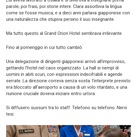
Lui aveva lavorato a Osaka e si divertiva a insegnarle prima
parole, poi frasi, poi storie intere. Clara assorbiva la lingua
come se fosse musica, e a dieci anni parlava giapponese con
una naturalezza che stupiva persino il suo insegnante.
Ma tutto questo al Grand Orion Hotel sembrava irrilevante.
Fino al pomeriggio in cui tutto cambiò.
Una delegazione di dirigenti giapponesi arrivò all’improvviso,
gettando l’hotel nel caos organizzato. La hall si riempì di
uomini in abiti scuri, con espressioni indecifrabili e agende
serrate. La direzione correva senza sosta: l’interprete previsto
era bloccato all’aeroporto a causa di un volo ritardato, e una
riunione cruciale doveva iniziare entro un’ora.
Si diffusero sussurri tra lo staff. Telefono su telefono. Nervi
tesi.