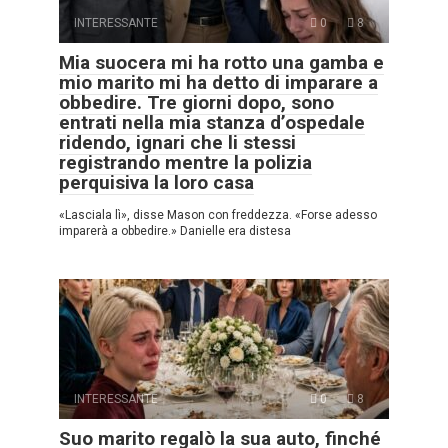
INTERESSANTE
0
8
Mia suocera mi ha rotto una gamba e
mio marito mi ha detto di imparare a
obbedire. Tre giorni dopo, sono
entrati nella mia stanza d’ospedale
ridendo, ignari che li stessi
registrando mentre la polizia
perquisiva la loro casa
«Lasciala lì», disse Mason con freddezza. «Forse adesso
imparerà a obbedire.» Danielle era distesa
INTERESSANTE
0
8
Suo marito regalò la sua auto, finché