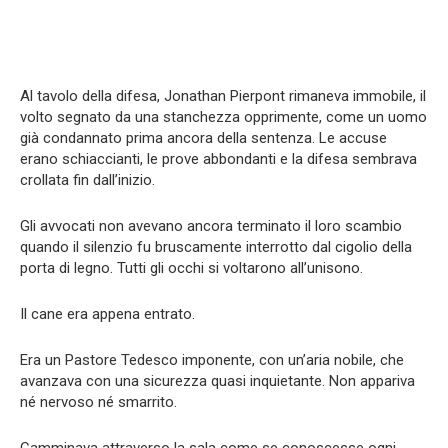
Al tavolo della difesa, Jonathan Pierpont rimaneva immobile, il
volto segnato da una stanchezza opprimente, come un uomo
già condannato prima ancora della sentenza. Le accuse
erano schiaccianti, le prove abbondanti e la difesa sembrava
crollata fin dall’inizio.
Gli avvocati non avevano ancora terminato il loro scambio
quando il silenzio fu bruscamente interrotto dal cigolio della
porta di legno. Tutti gli occhi si voltarono all’unisono.
Il cane era appena entrato.
Era un Pastore Tedesco imponente, con un’aria nobile, che
avanzava con una sicurezza quasi inquietante. Non appariva
né nervoso né smarrito.
Camminava attraverso la sala come se conoscesse ogni