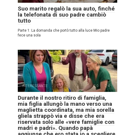
Suo marito regalò la sua auto, finché
la telefonata di suo padre cambiò
tutto
Parte 1: La domanda che portò tutto alla luce Mio padre
fece una sola
INTERESSANTE
0
4
Durante il nostro ritiro di famiglia,
mia figlia allungò la mano verso una
maglietta coordinata, ma mia sorella
gliela strappò via e disse che era
riservata solo alle «vere famiglie con
madri e padri». Quando papà
aggiunse che ero stata io a scegliere