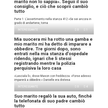
marito non lo sappia». Seguii il suo
consiglio, e ciò che scoprii cambiò
tutto
Parte 1: L’avvertimento nella stanza 412 «Se sei ancora in
grado di andartene, torna
INTERESSANTE
0
1
Mia suocera mi ha rotto una gamba e
mio marito mi ha detto di imparare a
obbedire. Tre giorni dopo, sono
entrati nella mia stanza d’ospedale
ridendo, ignari che li stessi
registrando mentre la polizia
perquisiva la loro casa
«Lasciala lì», disse Mason con freddezza. «Forse adesso
imparerà a obbedire.» Danielle era distesa
INTERESSANTE
0
4
Suo marito regalò la sua auto, finché
la telefonata di suo padre cambiò
tutto