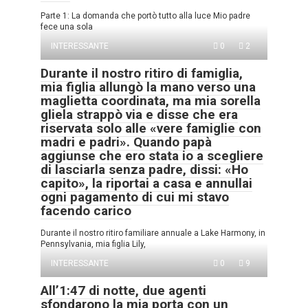
Parte 1: La domanda che portò tutto alla luce Mio padre
fece una sola
INTERESSANTE
0
2
Durante il nostro ritiro di famiglia,
mia figlia allungò la mano verso una
maglietta coordinata, ma mia sorella
gliela strappò via e disse che era
riservata solo alle «vere famiglie con
madri e padri». Quando papà
aggiunse che ero stata io a scegliere
di lasciarla senza padre, dissi: «Ho
capito», la riportai a casa e annullai
ogni pagamento di cui mi stavo
facendo carico
Durante il nostro ritiro familiare annuale a Lake Harmony, in
Pennsylvania, mia figlia Lily,
INTERESSANTE
0
9
All’1:47 di notte, due agenti
sfondarono la mia porta con un