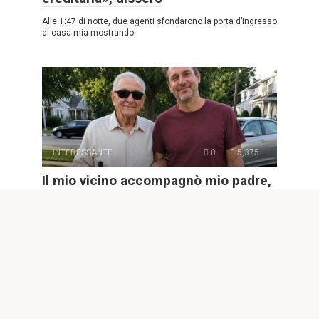
Alle 1:47 di notte, due agenti sfondarono la porta d’ingresso
di casa mia mostrando
INTERESSANTE
0
5,375
Il mio vicino accompagnò mio padre,
che era cieco, a ogni “appuntamento
dal medico” per 8 anni – Dopo il
funerale di papà, disse: “Mi ha fatto
promettere di dirti dove andavamo
davvero”
Parte 1: Dove andavano davvero Per otto anni ho creduto
che mio padre trascorresse