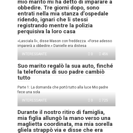
mio marito mi ha detto di imparare a
obbedire. Tre giorni dopo, sono
entrati nella mia stanza d’ospedale
ridendo, ignari che li stessi
registrando mentre la polizia
perquisiva la loro casa
«Lasciala lì», disse Mason con freddezza. «Forse adesso
imparerà a obbedire.» Danielle era distesa
INTERESSANTE
0
456
Suo marito regalò la sua auto, finché
la telefonata di suo padre cambiò
tutto
Parte 1: La domanda che portò tutto alla luce Mio padre
fece una sola
INTERESSANTE
0
725
Durante il nostro ritiro di famiglia,
mia figlia allungò la mano verso una
maglietta coordinata, ma mia sorella
gliela strappò via e disse che era