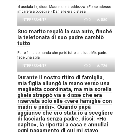
«Lasciala lì», disse Mason con freddezza. «Forse adesso
imparerà a obbedire.» Danielle era distesa
INTERESSANTE
0
580
Suo marito regalò la sua auto, finché
la telefonata di suo padre cambiò
tutto
Parte 1: La domanda che portò tutto alla luce Mio padre
fece una sola
INTERESSANTE
0
726
Durante il nostro ritiro di famiglia,
mia figlia allungò la mano verso una
maglietta coordinata, ma mia sorella
gliela strappò via e disse che era
riservata solo alle «vere famiglie con
madri e padri». Quando papà
aggiunse che ero stata io a scegliere
di lasciarla senza padre, dissi: «Ho
capito», la riportai a casa e annullai
ogni pagamento di cui mi stavo