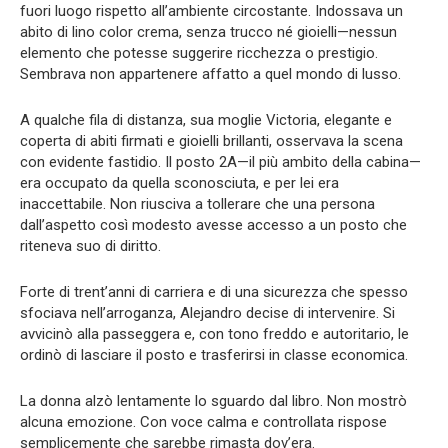
fuori luogo rispetto all’ambiente circostante. Indossava un
abito di lino color crema, senza trucco né gioielli—nessun
elemento che potesse suggerire ricchezza o prestigio.
Sembrava non appartenere affatto a quel mondo di lusso.
A qualche fila di distanza, sua moglie Victoria, elegante e
coperta di abiti firmati e gioielli brillanti, osservava la scena
con evidente fastidio. Il posto 2A—il più ambito della cabina—
era occupato da quella sconosciuta, e per lei era
inaccettabile. Non riusciva a tollerare che una persona
dall’aspetto così modesto avesse accesso a un posto che
riteneva suo di diritto.
Forte di trent’anni di carriera e di una sicurezza che spesso
sfociava nell’arroganza, Alejandro decise di intervenire. Si
avvicinò alla passeggera e, con tono freddo e autoritario, le
ordinò di lasciare il posto e trasferirsi in classe economica.
La donna alzò lentamente lo sguardo dal libro. Non mostrò
alcuna emozione. Con voce calma e controllata rispose
semplicemente che sarebbe rimasta dov’era.