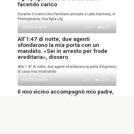
facendo carico
Durante il nostro ritiro familiare annuale a Lake Harmony, in
Pennsylvania, mia figlia Lily,
INTERESSANTE
0
650
All’1:47 di notte, due agenti
sfondarono la mia porta con un
mandato. «Sei in arresto per frode
ereditaria», dissero
Alle 1:47 di notte, due agenti sfondarono la porta d’ingresso
di casa mia mostrando
INTERESSANTE
0
5,379
Il mio vicino accompagnò mio padre,
che era cieco, a ogni “appuntamento
dal medico” per 8 anni – Dopo il
funerale di papà, disse: “Mi ha fatto
promettere di dirti dove andavamo
davvero”
Parte 1: Dove andavano davvero Per otto anni ho creduto