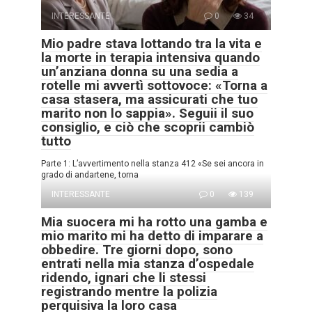
INTERESSANTE
0
34
Mio padre stava lottando tra la vita e
la morte in terapia intensiva quando
un’anziana donna su una sedia a
rotelle mi avvertì sottovoce: «Torna a
casa stasera, ma assicurati che tuo
marito non lo sappia». Seguii il suo
consiglio, e ciò che scoprii cambiò
tutto
Parte 1: L’avvertimento nella stanza 412 «Se sei ancora in
grado di andartene, torna
INTERESSANTE
0
139
Mia suocera mi ha rotto una gamba e
mio marito mi ha detto di imparare a
obbedire. Tre giorni dopo, sono
entrati nella mia stanza d’ospedale
ridendo, ignari che li stessi
registrando mentre la polizia
perquisiva la loro casa