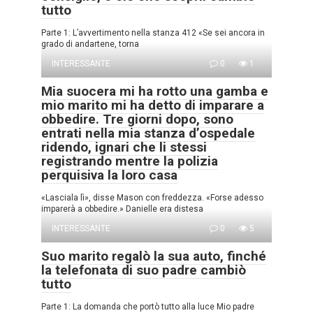
tutto
Parte 1: L’avvertimento nella stanza 412 «Se sei ancora in
grado di andartene, torna
INTERESSANTE
0
1
Mia suocera mi ha rotto una gamba e
mio marito mi ha detto di imparare a
obbedire. Tre giorni dopo, sono
entrati nella mia stanza d’ospedale
ridendo, ignari che li stessi
registrando mentre la polizia
perquisiva la loro casa
«Lasciala lì», disse Mason con freddezza. «Forse adesso
imparerà a obbedire.» Danielle era distesa
INTERESSANTE
0
5
Suo marito regalò la sua auto, finché
la telefonata di suo padre cambiò
tutto
Parte 1: La domanda che portò tutto alla luce Mio padre