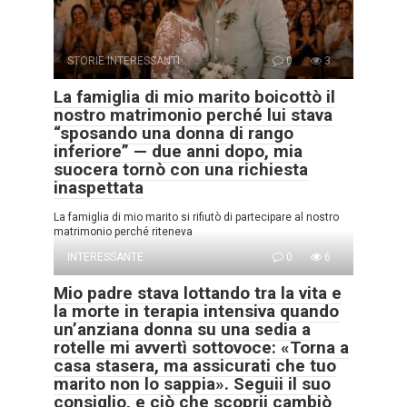
STORIE INTERESSANTI
0
3
La famiglia di mio marito boicottò il
nostro matrimonio perché lui stava
“sposando una donna di rango
inferiore” — due anni dopo, mia
suocera tornò con una richiesta
inaspettata
La famiglia di mio marito si rifiutò di partecipare al nostro
matrimonio perché riteneva
INTERESSANTE
0
6
Mio padre stava lottando tra la vita e
la morte in terapia intensiva quando
un’anziana donna su una sedia a
rotelle mi avvertì sottovoce: «Torna a
casa stasera, ma assicurati che tuo
marito non lo sappia». Seguii il suo
consiglio, e ciò che scoprii cambiò