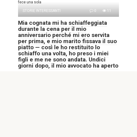
fece una sola
STORIE INTERESSANTI
0
11
Mia cognata mi ha schiaffeggiata
durante la cena per il mio
anniversario perché mi ero servita
per prima, e mio marito fissava il suo
piatto — così le ho restituito lo
schiaffo una volta, ho preso i miei
figli e me ne sono andata. Undici
giorni dopo, il mio avvocato ha aperto
Mia cognata mi schiaffeggiò durante la cena per il mio
anniversario solo perché mi
STORIE INTERESSANTI
0
7
Un meccanico ha cercato di farmi
pagare 8.000 dollari per un «motore
rotto» – Quello che ho tirato fuori
dalla borsa lo ha fatto supplicare di
strappare la fattura
PARTE 1 — La menzogna da 8.000 dollari Helen aveva