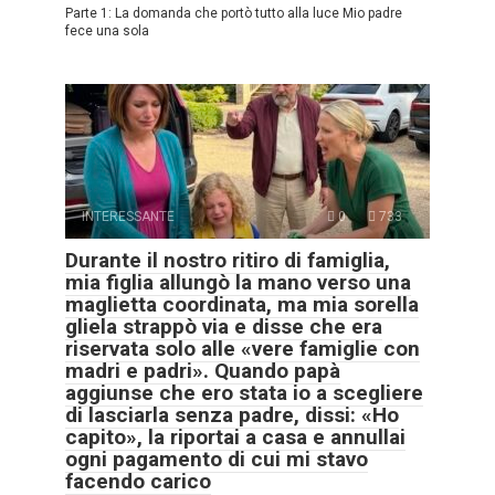
Parte 1: La domanda che portò tutto alla luce Mio padre
fece una sola
INTERESSANTE
0
733
Durante il nostro ritiro di famiglia,
mia figlia allungò la mano verso una
maglietta coordinata, ma mia sorella
gliela strappò via e disse che era
riservata solo alle «vere famiglie con
madri e padri». Quando papà
aggiunse che ero stata io a scegliere
di lasciarla senza padre, dissi: «Ho
capito», la riportai a casa e annullai
ogni pagamento di cui mi stavo
facendo carico