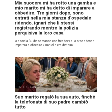
Mia suocera mi ha rotto una gamba e
mio marito mi ha detto di imparare a
obbedire. Tre giorni dopo, sono
entrati nella mia stanza d’ospedale
ridendo, ignari che li stessi
registrando mentre la polizia
perquisiva la loro casa
«Lasciala lì», disse Mason con freddezza. «Forse adesso
imparerà a obbedire.» Danielle era distesa
INTERESSANTE
0
874
Suo marito regalò la sua auto, finché
la telefonata di suo padre cambiò
tutto