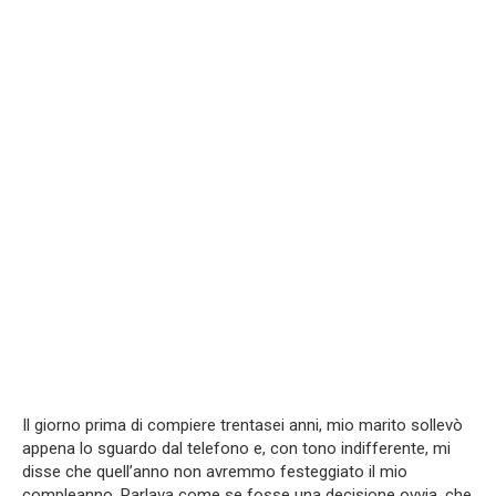
Il giorno prima di compiere trentasei anni, mio marito sollevò
appena lo sguardo dal telefono e, con tono indifferente, mi
disse che quell’anno non avremmo festeggiato il mio
compleanno. Parlava come se fosse una decisione ovvia, che