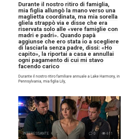
Durante il nostro ritiro di famiglia,
mia figlia allungò la mano verso una
maglietta coordinata, ma mia sorella
gliela strappò via e disse che era
riservata solo alle «vere famiglie con
madri e padri». Quando papà
aggiunse che ero stata io a scegliere
di lasciarla senza padre, dissi: «Ho
capito», la riportai a casa e annullai
ogni pagamento di cui mi stavo
facendo carico
Durante il nostro ritiro familiare annuale a Lake Harmony, in
Pennsylvania, mia figlia Lily,
INTERESSANTE
0
611