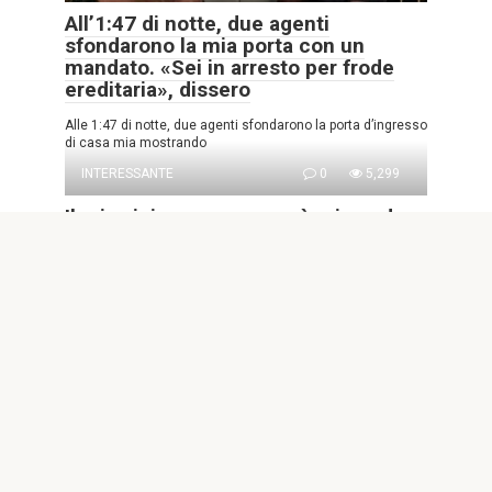
All’1:47 di notte, due agenti
sfondarono la mia porta con un
mandato. «Sei in arresto per frode
ereditaria», dissero
Alle 1:47 di notte, due agenti sfondarono la porta d’ingresso
di casa mia mostrando
INTERESSANTE
0
5,299
Il mio vicino accompagnò mio padre,
che era cieco, a ogni “appuntamento
dal medico” per 8 anni – Dopo il
funerale di papà, disse: “Mi ha fatto
promettere di dirti dove andavamo
davvero”
Parte 1: Dove andavano davvero Per otto anni ho creduto
che mio padre trascorresse