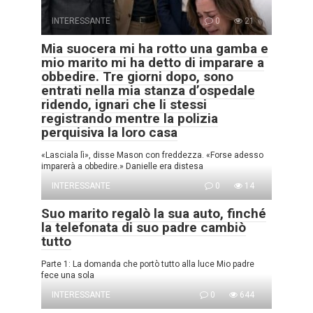
INTERESSANTE
0
21
Mia suocera mi ha rotto una gamba e
mio marito mi ha detto di imparare a
obbedire. Tre giorni dopo, sono
entrati nella mia stanza d’ospedale
ridendo, ignari che li stessi
registrando mentre la polizia
perquisiva la loro casa
«Lasciala lì», disse Mason con freddezza. «Forse adesso
imparerà a obbedire.» Danielle era distesa
INTERESSANTE
0
14
Suo marito regalò la sua auto, finché
la telefonata di suo padre cambiò
tutto
Parte 1: La domanda che portò tutto alla luce Mio padre
fece una sola
INTERESSANTE
0
644