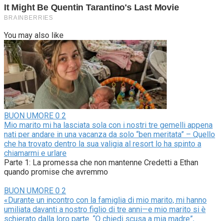
You may also like
BUON UMORE
0
2
Mio marito mi ha lasciata sola con i nostri tre gemelli appena
nati per andare in una vacanza da solo “ben meritata” – Quello
che ha trovato dentro la sua valigia al resort lo ha spinto a
chiamarmi e urlare
Parte 1: La promessa che non mantenne Credetti a Ethan
quando promise che avremmo
BUON UMORE
0
2
«Durante un incontro con la famiglia di mio marito, mi hanno
umiliata davanti a nostro figlio di tre anni—e mio marito si è
schierato dalla loro parte. “O chiedi scusa a mia madre”,