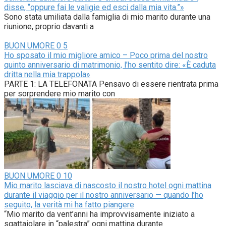
disse, “oppure fai le valigie ed esci dalla mia vita.”»
Sono stata umiliata dalla famiglia di mio marito durante una
riunione, proprio davanti a
BUON UMORE
0
5
Ho sposato il mio migliore amico – Poco prima del nostro
quinto anniversario di matrimonio, l’ho sentito dire: «È caduta
dritta nella mia trappola»
PARTE 1: LA TELEFONATA Pensavo di essere rientrata prima
per sorprendere mio marito con
BUON UMORE
0
10
Mio marito lasciava di nascosto il nostro hotel ogni mattina
durante il viaggio per il nostro anniversario — quando l’ho
seguito, la verità mi ha fatto piangere
“Mio marito da vent’anni ha improvvisamente iniziato a
sgattaiolare in “palestra” ogni mattina durante