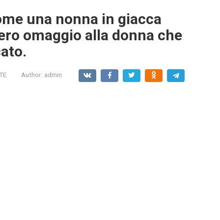
come una nonna in giacca
sero omaggio alla donna che
cato.
TE
Author:
admin