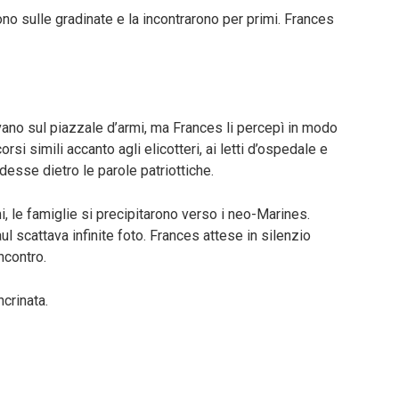
ono sulle gradinate e la incontrarono per primi. Frances
navano sul piazzale d’armi, ma Frances li percepì in modo
corsi simili accanto agli elicotteri, ai letti d’ospedale e
esse dietro le parole patriottiche.
, le famiglie si precipitarono verso i neo-Marines.
 scattava infinite foto. Frances attese in silenzio
ncontro.
crinata.