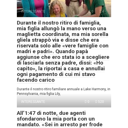
INTERESSANTE
0
4
Durante il nostro ritiro di famiglia,
mia figlia allungò la mano verso una
maglietta coordinata, ma mia sorella
gliela strappò via e disse che era
riservata solo alle «vere famiglie con
madri e padri». Quando papà
aggiunse che ero stata io a scegliere
di lasciarla senza padre, dissi: «Ho
capito», la riportai a casa e annullai
ogni pagamento di cui mi stavo
facendo carico
Durante il nostro ritiro familiare annuale a Lake Harmony, in
Pennsylvania, mia figlia Lily,
INTERESSANTE
0
520
All’1:47 di notte, due agenti
sfondarono la mia porta con un
mandato. «Sei in arresto per frode