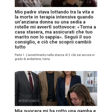
INTERESSANTE
0
8
Mio padre stava lottando tra la vita e
la morte in terapia intensiva quando
un’anziana donna su una sedia a
rotelle mi avvertì sottovoce: «Torna a
casa stasera, ma assicurati che tuo
marito non lo sappia». Seguii il suo
consiglio, e ciò che scoprii cambiò
tutto
Parte 1: L’avvertimento nella stanza 412 «Se sei ancora in
grado di andartene, torna
INTERESSANTE
0
9
Mia suocera mi ha rotto una gamba e