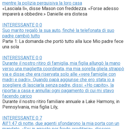
mentre la polizia perquisiva la loro casa
«Lasciala lì», disse Mason con freddezza. «Forse adesso
imparerà a obbedire.» Danielle era distesa
INTERESSANTE
0
0
Suo marito regalò la sua auto, finché la telefonata di suo
padre cambiò tutto
Parte 1: La domanda che portò tutto alla luce Mio padre fece
una sola
INTERESSANTE
0
0
Durante il nostro ritiro di famiglia, mia figlia allungò la mano
verso una maglietta coordinata, ma mia sorella gliela strappò
via e disse che era riservata solo alle «vere famiglie con
madri e padri». Quando papà aggiunse che ero stata io a
scegliere di lasciarla senza padre, dissi: «Ho capito», la
riportai a casa e annullai ogni pagamento di cui mi stavo
facendo carico
Durante il nostro ritiro familiare annuale a Lake Harmony, in
Pennsylvania, mia figlia Lily,
INTERESSANTE
0
7
All’1:47 di notte, due agenti sfondarono la mia porta con un
mandato. «Sei in arresto per frode ereditaria», dissero