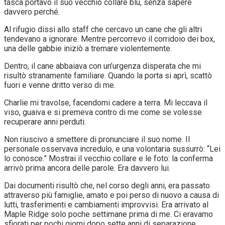
tasca portavo il suo vecchio collare blu, senza sapere
davvero perché.
Al rifugio dissi allo staff che cercavo un cane che gli altri
tendevano a ignorare. Mentre percorrevo il corridoio dei box,
una delle gabbie iniziò a tremare violentemente.
Dentro, il cane abbaiava con un’urgenza disperata che mi
risultò stranamente familiare. Quando la porta si aprì, scattò
fuori e venne dritto verso di me.
Charlie mi travolse, facendomi cadere a terra. Mi leccava il
viso, guaiva e si premeva contro di me come se volesse
recuperare anni perduti.
Non riuscivo a smettere di pronunciare il suo nome. Il
personale osservava incredulo, e una volontaria sussurrò: “Lei
lo conosce.” Mostrai il vecchio collare e le foto: la conferma
arrivò prima ancora delle parole. Era davvero lui.
Dai documenti risultò che, nel corso degli anni, era passato
attraverso più famiglie, amato e poi perso di nuovo a causa di
lutti, trasferimenti e cambiamenti improvvisi. Era arrivato al
Maple Ridge solo poche settimane prima di me. Ci eravamo
sfiorati per pochi giorni dopo sette anni di separazione.