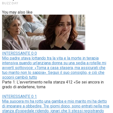
You may also like
INTERESSANTE
0
0
Mio padre stava lottando tra la vita e la morte in terapia
intensiva quando un’anziana donna su una sedia a rotelle mi
avvertì sottovoce: «Torna a casa stasera, ma assicurati che
tuo marito non lo sappia». Seguii il suo consiglio, e ciò che
scoprii cambiò tutto
Parte 1: L’avvertimento nella stanza 412 «Se sei ancora in
grado di andartene, torna
INTERESSANTE
0
1
Mia suocera mi ha rotto una gamba e mio marito mi ha detto
di imparare a obbedire. Tre giorni dopo, sono entrati nella mia
stanza d’ospedale ridendo, ignari che li stessi registrando