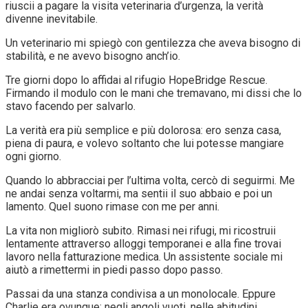
riuscii a pagare la visita veterinaria d’urgenza, la verità
divenne inevitabile.
Un veterinario mi spiegò con gentilezza che aveva bisogno di
stabilità, e ne avevo bisogno anch’io.
Tre giorni dopo lo affidai al rifugio HopeBridge Rescue.
Firmando il modulo con le mani che tremavano, mi dissi che lo
stavo facendo per salvarlo.
La verità era più semplice e più dolorosa: ero senza casa,
piena di paura, e volevo soltanto che lui potesse mangiare
ogni giorno.
Quando lo abbracciai per l’ultima volta, cercò di seguirmi. Me
ne andai senza voltarmi, ma sentii il suo abbaio e poi un
lamento. Quel suono rimase con me per anni.
La vita non migliorò subito. Rimasi nei rifugi, mi ricostruii
lentamente attraverso alloggi temporanei e alla fine trovai
lavoro nella fatturazione medica. Un assistente sociale mi
aiutò a rimettermi in piedi passo dopo passo.
Passai da una stanza condivisa a un monolocale. Eppure
Charlie era ovunque: negli angoli vuoti, nelle abitudini