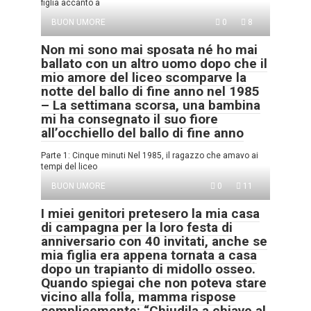
figlia accanto a
BUON UMORE
0
8
Non mi sono mai sposata né ho mai
ballato con un altro uomo dopo che il
mio amore del liceo scomparve la
notte del ballo di fine anno nel 1985
– La settimana scorsa, una bambina
mi ha consegnato il suo fiore
all’occhiello del ballo di fine anno
Parte 1: Cinque minuti Nel 1985, il ragazzo che amavo ai
tempi del liceo
BUON UMORE
0
11
I miei genitori pretesero la mia casa
di campagna per la loro festa di
anniversario con 40 invitati, anche se
mia figlia era appena tornata a casa
dopo un trapianto di midollo osseo.
Quando spiegai che non poteva stare
vicino alla folla, mamma rispose
semplicemente: “Chiudila a chiave al