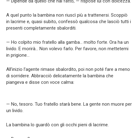
— Dipende da quello che hai fatto, — rispose lui con dolcezza.
A quel punto la bambina non riuscì più a trattenersi. Scoppiò
in lacrime e, quasi subito, confessò qualcosa che lasciò tutti i
presenti completamente sbalorditi.
— Ho colpito mio fratello alla gamba… molto forte. Ora ha un
livido. E morirà… Non volevo farlo. Per favore, non mettetemi
in prigione…
All’inizio l’agente rimase sbalordito, poi non poté fare a meno
di sorridere. Abbracciò delicatamente la bambina che
piangeva e disse con voce calma:
— No, tesoro. Tuo fratello starà bene. La gente non muore per
un livido.
La bambina lo guardò con gli occhi pieni di lacrime.