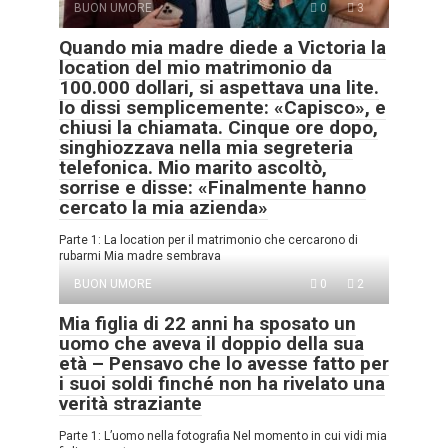
BUON UMORE
0
3
Quando mia madre diede a Victoria la
location del mio matrimonio da
100.000 dollari, si aspettava una lite.
Io dissi semplicemente: «Capisco», e
chiusi la chiamata. Cinque ore dopo,
singhiozzava nella mia segreteria
telefonica. Mio marito ascoltò,
sorrise e disse: «Finalmente hanno
cercato la mia azienda»
Parte 1: La location per il matrimonio che cercarono di
rubarmi Mia madre sembrava
BUON UMORE
0
2
Mia figlia di 22 anni ha sposato un
uomo che aveva il doppio della sua
età – Pensavo che lo avesse fatto per
i suoi soldi finché non ha rivelato una
verità straziante
Parte 1: L’uomo nella fotografia Nel momento in cui vidi mia