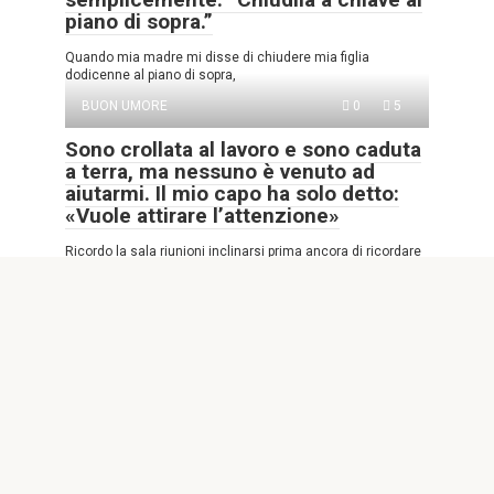
piano di sopra.”
Quando mia madre mi disse di chiudere mia figlia
dodicenne al piano di sopra,
BUON UMORE
0
5
Sono crollata al lavoro e sono caduta
a terra, ma nessuno è venuto ad
aiutarmi. Il mio capo ha solo detto:
«Vuole attirare l’attenzione»
Ricordo la sala riunioni inclinarsi prima ancora di ricordare
l’impatto con il pavimento. Stavo
BUON UMORE
0
16
Mio marito mi ha lasciata sola con i
nostri tre gemelli appena nati per
andare in una vacanza da solo “ben
meritata” – Quello che ha trovato
dentro la sua valigia al resort lo ha
spinto a chiamarmi e urlare
Parte 1: La promessa che non mantenne Credetti a Ethan