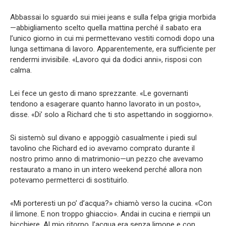
Abbassai lo sguardo sui miei jeans e sulla felpa grigia morbida
—abbigliamento scelto quella mattina perché il sabato era
l’unico giorno in cui mi permettevano vestiti comodi dopo una
lunga settimana di lavoro. Apparentemente, era sufficiente per
rendermi invisibile. «Lavoro qui da dodici anni», risposi con
calma.
Lei fece un gesto di mano sprezzante. «Le governanti
tendono a esagerare quanto hanno lavorato in un posto»,
disse. «Di’ solo a Richard che ti sto aspettando in soggiorno».
Si sistemò sul divano e appoggiò casualmente i piedi sul
tavolino che Richard ed io avevamo comprato durante il
nostro primo anno di matrimonio—un pezzo che avevamo
restaurato a mano in un intero weekend perché allora non
potevamo permetterci di sostituirlo.
«Mi porteresti un po’ d’acqua?» chiamò verso la cucina. «Con
il limone. E non troppo ghiaccio». Andai in cucina e riempii un
bicchiere. Al mio ritorno, l’acqua era senza limone e con