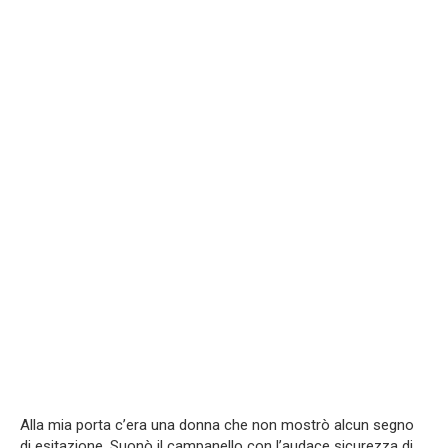
Alla mia porta c’era una donna che non mostrò alcun segno
di esitazione. Suonò il campanello con l’audace sicurezza di