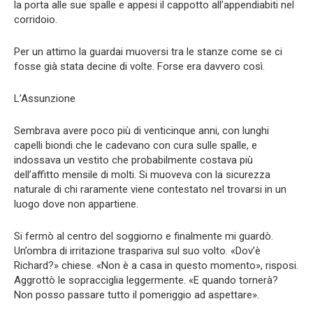
la porta alle sue spalle e appesi il cappotto all’appendiabiti nel
corridoio.
Per un attimo la guardai muoversi tra le stanze come se ci
fosse già stata decine di volte. Forse era davvero così.
L’Assunzione
Sembrava avere poco più di venticinque anni, con lunghi
capelli biondi che le cadevano con cura sulle spalle, e
indossava un vestito che probabilmente costava più
dell’affitto mensile di molti. Si muoveva con la sicurezza
naturale di chi raramente viene contestato nel trovarsi in un
luogo dove non appartiene.
Si fermò al centro del soggiorno e finalmente mi guardò.
Un’ombra di irritazione traspariva sul suo volto. «Dov’è
Richard?» chiese. «Non è a casa in questo momento», risposi.
Aggrottò le sopracciglia leggermente. «E quando tornerà?
Non posso passare tutto il pomeriggio ad aspettare».