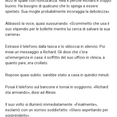
Alzò le spalle con noncuranza. «Ma è perché Richard è troppo
buono. Ha bisogno di qualcuno che lo spinga a essere
spietato. Sua moglie probabilmente incoraggia la debolezza».
Abbassò la voce, quasi sussurrando. «Scommetto che usa il
suo stipendio per le bollette mentre lui cerca di salvare la sua
carriera».
Estrassi il telefono dalla tasca e lo sbloccai in silenzio. Poi
inviai un messaggio a Richard. Gli dissi che c’era
un’emergenza in casa: il soffitto del suo ufficio in clinica, a
quanto pare, era crollato.
Rispose quasi subito: sarebbe stato a casa in quindici minuti.
Posai il telefono sul bancone e tornai in soggiorno. «Richard
sta arrivando», dissi ad Alexis.
Il suo volto si illuminò immediatamente. «Finalmente»,
esclamò con un sorriso soddisfatto. «Stavo aspettando per
sorprenderlo».