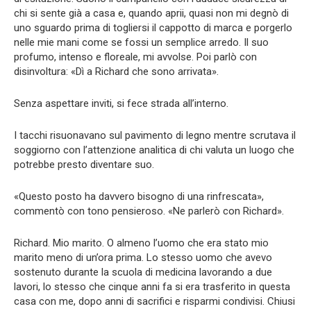
chi si sente già a casa e, quando aprii, quasi non mi degnò di
uno sguardo prima di togliersi il cappotto di marca e porgerlo
nelle mie mani come se fossi un semplice arredo. Il suo
profumo, intenso e floreale, mi avvolse. Poi parlò con
disinvoltura: «Dì a Richard che sono arrivata».
Senza aspettare inviti, si fece strada all’interno.
I tacchi risuonavano sul pavimento di legno mentre scrutava il
soggiorno con l’attenzione analitica di chi valuta un luogo che
potrebbe presto diventare suo.
«Questo posto ha davvero bisogno di una rinfrescata»,
commentò con tono pensieroso. «Ne parlerò con Richard».
Richard. Mio marito. O almeno l’uomo che era stato mio
marito meno di un’ora prima. Lo stesso uomo che avevo
sostenuto durante la scuola di medicina lavorando a due
lavori, lo stesso che cinque anni fa si era trasferito in questa
casa con me, dopo anni di sacrifici e risparmi condivisi. Chiusi