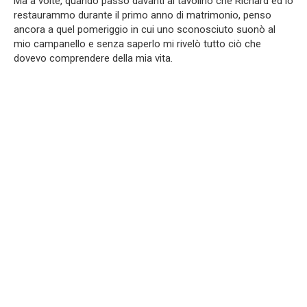
Ma a volte, quando passo davanti al tavolino che Richard ed io
restaurammo durante il primo anno di matrimonio, penso
ancora a quel pomeriggio in cui uno sconosciuto suonò al
mio campanello e senza saperlo mi rivelò tutto ciò che
dovevo comprendere della mia vita.