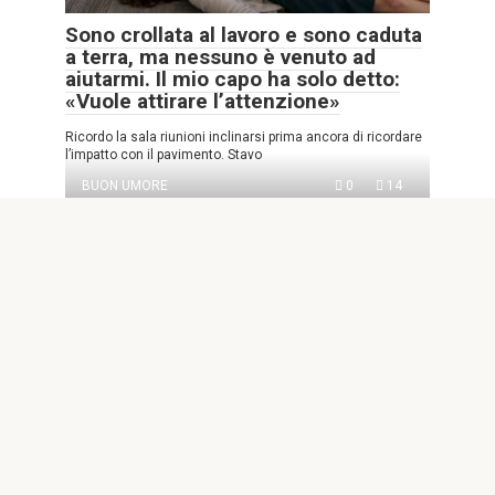
Sono crollata al lavoro e sono caduta
a terra, ma nessuno è venuto ad
aiutarmi. Il mio capo ha solo detto:
«Vuole attirare l’attenzione»
Ricordo la sala riunioni inclinarsi prima ancora di ricordare
l’impatto con il pavimento. Stavo
BUON UMORE
0
14
Mio marito mi ha lasciata sola con i
nostri tre gemelli appena nati per
andare in una vacanza da solo “ben
meritata” – Quello che ha trovato
dentro la sua valigia al resort lo ha
spinto a chiamarmi e urlare
Parte 1: La promessa che non mantenne Credetti a Ethan
quando promise che avremmo