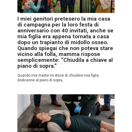
BUON UMORE
0
10
I miei genitori pretesero la mia casa
di campagna per la loro festa di
anniversario con 40 invitati, anche se
mia figlia era appena tornata a casa
dopo un trapianto di midollo osseo.
Quando spiegai che non poteva stare
vicino alla folla, mamma rispose
semplicemente: “Chiudila a chiave al
piano di sopra.”
Quando mia madre mi disse di chiudere mia figlia
dodicenne al piano di sopra,
BUON UMORE
0
4