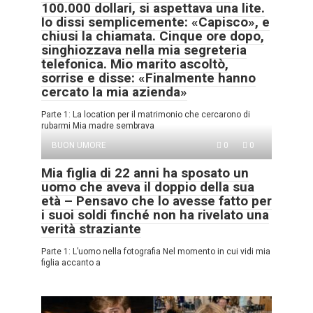
100.000 dollari, si aspettava una lite.
Io dissi semplicemente: «Capisco», e
chiusi la chiamata. Cinque ore dopo,
singhiozzava nella mia segreteria
telefonica. Mio marito ascoltò,
sorrise e disse: «Finalmente hanno
cercato la mia azienda»
Parte 1: La location per il matrimonio che cercarono di
rubarmi Mia madre sembrava
BUON UMORE
0
0
Mia figlia di 22 anni ha sposato un
uomo che aveva il doppio della sua
età – Pensavo che lo avesse fatto per
i suoi soldi finché non ha rivelato una
verità straziante
Parte 1: L’uomo nella fotografia Nel momento in cui vidi mia
figlia accanto a