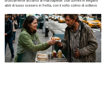
bruscamente accanto al marciapiede. Due uomini in eleganti
abiti di lusso scesero in fretta, con il volto colmo di sollievo.