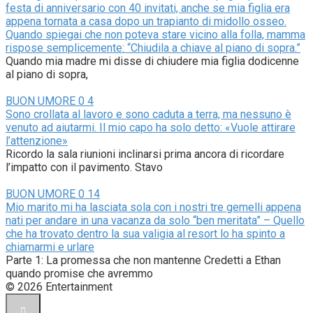
festa di anniversario con 40 invitati, anche se mia figlia era
appena tornata a casa dopo un trapianto di midollo osseo.
Quando spiegai che non poteva stare vicino alla folla, mamma
rispose semplicemente: “Chiudila a chiave al piano di sopra.”
Quando mia madre mi disse di chiudere mia figlia dodicenne
al piano di sopra,
BUON UMORE
0
4
Sono crollata al lavoro e sono caduta a terra, ma nessuno è
venuto ad aiutarmi. Il mio capo ha solo detto: «Vuole attirare
l’attenzione»
Ricordo la sala riunioni inclinarsi prima ancora di ricordare
l’impatto con il pavimento. Stavo
BUON UMORE
0
14
Mio marito mi ha lasciata sola con i nostri tre gemelli appena
nati per andare in una vacanza da solo “ben meritata” – Quello
che ha trovato dentro la sua valigia al resort lo ha spinto a
chiamarmi e urlare
Parte 1: La promessa che non mantenne Credetti a Ethan
quando promise che avremmo
© 2026 Entertainment