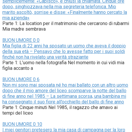
semplicemente: «Capisco», e chiusi la chiamata. Cinque ore
dopo, singhiozzava nella mia segreteria telefonica. Mio
marito ascoltò, sorrise e disse: «Finalmente hanno cercato la
mia azienda»
Parte 1: La location per il matrimonio che cercarono di rubarmi
Mia madre sembrava
BUON UMORE
0
0
Mia figlia di 22 anni ha sposato un uomo che aveva il doppio
della sua età – Pensavo che lo avesse fatto per i suoi soldi
finché non ha rivelato una verità straziante
Parte 1: L’uomo nella fotografia Nel momento in cui vidi mia
figlia accanto a
BUON UMORE
0
6
Non mi sono mai sposata né ho mai ballato con un altro uomo
dopo che il mio amore del liceo scomparve la notte del ballo
di fine anno nel 1985 – La settimana scorsa, una bambina mi
ha consegnato il suo fiore all’occhiello del ballo di fine anno
Parte 1: Cinque minuti Nel 1985, il ragazzo che amavo ai
tempi del liceo
BUON UMORE
0
10
I miei genitori pretesero la mia casa di campagna per la loro