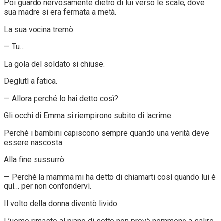
Poi guardò nervosamente dietro di lui verso le scale, dove
sua madre si era fermata a metà.
La sua vocina tremò.
— Tu…
La gola del soldato si chiuse.
Deglutì a fatica.
— Allora perché lo hai detto così?
Gli occhi di Emma si riempirono subito di lacrime.
Perché i bambini capiscono sempre quando una verità deve
essere nascosta.
Alla fine sussurrò:
— Perché la mamma mi ha detto di chiamarti così quando lui è
qui… per non confondervi.
Il volto della donna diventò livido.
L’uomo rimasto al piano di sotto non provò nemmeno a salire.