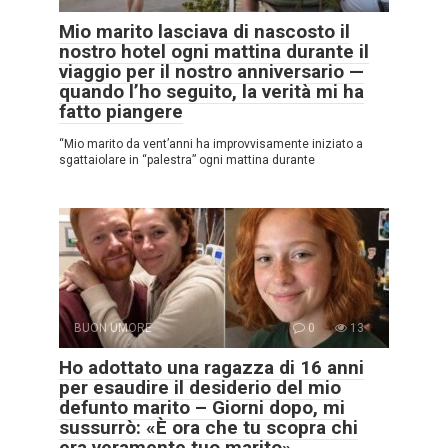
Mio marito lasciava di nascosto il
nostro hotel ogni mattina durante il
viaggio per il nostro anniversario —
quando l’ho seguito, la verità mi ha
fatto piangere
“Mio marito da vent’anni ha improvvisamente iniziato a
sgattaiolare in “palestra” ogni mattina durante
BUON UMORE
0
13
Ho adottato una ragazza di 16 anni
per esaudire il desiderio del mio
defunto marito – Giorni dopo, mi
sussurrò: «È ora che tu scopra chi
era veramente tuo marito»