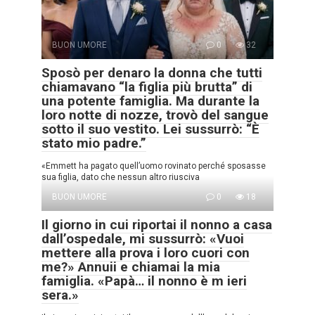
BUON UMORE
0
32
Sposò per denaro la donna che tutti
chiamavano “la figlia più brutta” di
una potente famiglia. Ma durante la
loro notte di nozze, trovò del sangue
sotto il suo vestito. Lei sussurrò: “È
stato mio padre.”
«Emmett ha pagato quell’uomo rovinato perché sposasse
sua figlia, dato che nessun altro riusciva
BUON UMORE
0
18
Il giorno in cui riportai il nonno a casa
dall’ospedale, mi sussurrò: «Vuoi
mettere alla prova i loro cuori con
me?» Annuii e chiamai la mia
famiglia. «Papà… il nonno è m ieri
sera.»