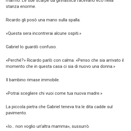
marmo. Le sue scarpe da ginnastica facevano eco nella
stanza enorme.
Ricardo gli posò una mano sulla spalla.
«Questa sera incontrerai alcune ospiti.»
Gabriel lo guardò confuso.
«Perché?» Ricardo parlò con calma. «Penso che sia arrivato il
momento che in questa casa ci sia di nuovo una donna.»
Il bambino rimase immobile.
«Potrai scegliere chi vuoi come tua nuova madre.»
La piccola pietra che Gabriel teneva tra le dita cadde sul
pavimento.
«Io… non voglio un’altra mamma», sussurrò.