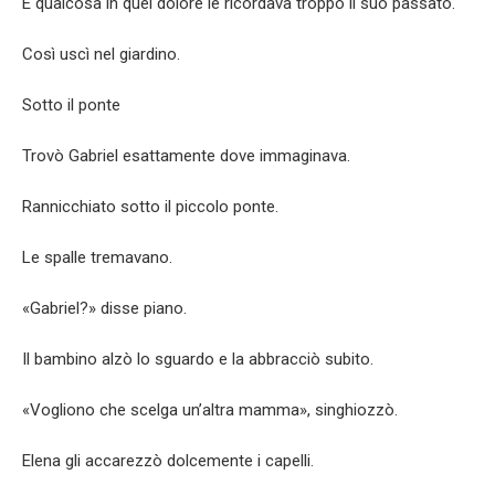
E qualcosa in quel dolore le ricordava troppo il suo passato.
Così uscì nel giardino.
Sotto il ponte
Trovò Gabriel esattamente dove immaginava.
Rannicchiato sotto il piccolo ponte.
Le spalle tremavano.
«Gabriel?» disse piano.
Il bambino alzò lo sguardo e la abbracciò subito.
«Vogliono che scelga un’altra mamma», singhiozzò.
Elena gli accarezzò dolcemente i capelli.