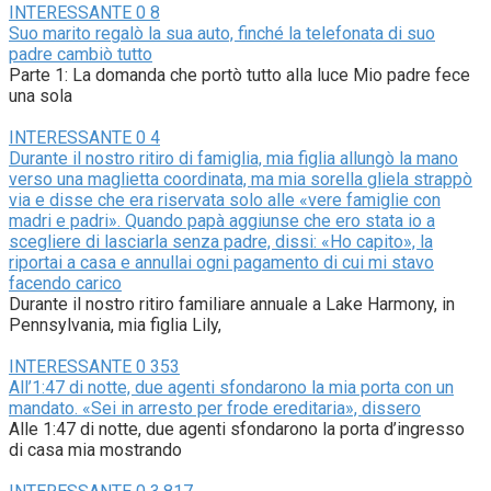
INTERESSANTE
0
8
Suo marito regalò la sua auto, finché la telefonata di suo
padre cambiò tutto
Parte 1: La domanda che portò tutto alla luce Mio padre fece
una sola
INTERESSANTE
0
4
Durante il nostro ritiro di famiglia, mia figlia allungò la mano
verso una maglietta coordinata, ma mia sorella gliela strappò
via e disse che era riservata solo alle «vere famiglie con
madri e padri». Quando papà aggiunse che ero stata io a
scegliere di lasciarla senza padre, dissi: «Ho capito», la
riportai a casa e annullai ogni pagamento di cui mi stavo
facendo carico
Durante il nostro ritiro familiare annuale a Lake Harmony, in
Pennsylvania, mia figlia Lily,
INTERESSANTE
0
353
All’1:47 di notte, due agenti sfondarono la mia porta con un
mandato. «Sei in arresto per frode ereditaria», dissero
Alle 1:47 di notte, due agenti sfondarono la porta d’ingresso
di casa mia mostrando