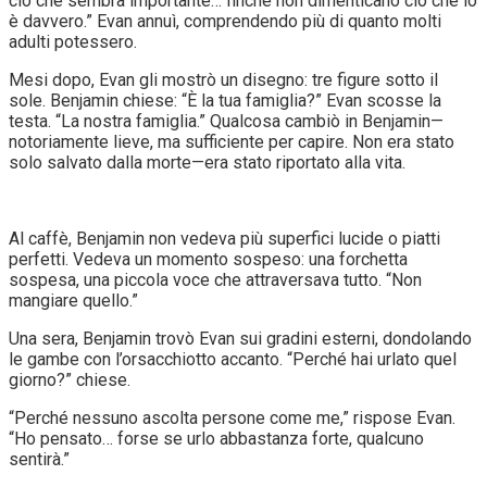
ciò che sembra importante… finché non dimenticano ciò che lo
è davvero.” Evan annuì, comprendendo più di quanto molti
adulti potessero.
Mesi dopo, Evan gli mostrò un disegno: tre figure sotto il
sole. Benjamin chiese: “È la tua famiglia?” Evan scosse la
testa. “La nostra famiglia.” Qualcosa cambiò in Benjamin—
notoriamente lieve, ma sufficiente per capire. Non era stato
solo salvato dalla morte—era stato riportato alla vita.
Al caffè, Benjamin non vedeva più superfici lucide o piatti
perfetti. Vedeva un momento sospeso: una forchetta
sospesa, una piccola voce che attraversava tutto. “Non
mangiare quello.”
Una sera, Benjamin trovò Evan sui gradini esterni, dondolando
le gambe con l’orsacchiotto accanto. “Perché hai urlato quel
giorno?” chiese.
“Perché nessuno ascolta persone come me,” rispose Evan.
“Ho pensato… forse se urlo abbastanza forte, qualcuno
sentirà.”