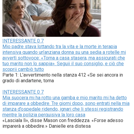
INTERESSANTE
0
7
Mio padre stava lottando tra la vita e la morte in terapia
intensiva quando un’anziana donna su una sedia a rotelle mi
avvertì sottovoce: «Torna a casa stasera, ma assicurati che
tuo marito non lo sappia». Seguii il suo consiglio, e ciò che
scoprii cambiò tutto
Parte 1: L’avvertimento nella stanza 412 «Se sei ancora in
grado di andartene, torna
INTERESSANTE
0
7
Mia suocera mi ha rotto una gamba e mio marito mi ha detto
di imparare a obbedire. Tre giorni dopo, sono entrati nella mia
stanza d’ospedale ridendo, ignari che li stessi registrando
mentre la polizia perquisiva la loro casa
«Lasciala lì», disse Mason con freddezza. «Forse adesso
imparerà a obbedire.» Danielle era distesa