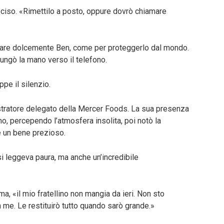
eciso. «Rimettilo a posto, oppure dovrò chiamare
lare dolcemente Ben, come per proteggerlo dal mondo.
lungò la mano verso il telefono.
ppe il silenzio.
istratore delegato della Mercer Foods. La sua presenza
imo, percependo l’atmosfera insolita, poi notò la
e un bene prezioso.
 si leggeva paura, ma anche un’incredibile
a, «il mio fratellino non mangia da ieri. Non sto
n me. Le restituirò tutto quando sarò grande.»