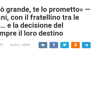
ò grande, te lo prometto» —
, con il fratellino tra le
e… e la decisione del
mpre il loro destino
TE
Author:
admin