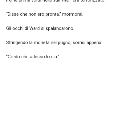
Per la prima volta nella sua vita… era terrorizzato.
“Disse che non ero pronta,” mormorai.
Gli occhi di Ward si spalancarono.
Stringendo la moneta nel pugno, sorrisi appena.
“Credo che adesso lo sia.”