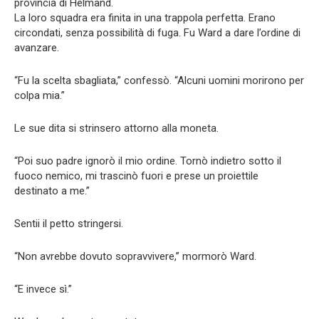
provincia di Helmand.
La loro squadra era finita in una trappola perfetta. Erano
circondati, senza possibilità di fuga. Fu Ward a dare l’ordine di
avanzare.
“Fu la scelta sbagliata,” confessò. “Alcuni uomini morirono per
colpa mia.”
Le sue dita si strinsero attorno alla moneta.
“Poi suo padre ignorò il mio ordine. Tornò indietro sotto il
fuoco nemico, mi trascinò fuori e prese un proiettile
destinato a me.”
Sentii il petto stringersi.
“Non avrebbe dovuto sopravvivere,” mormorò Ward.
“E invece sì.”