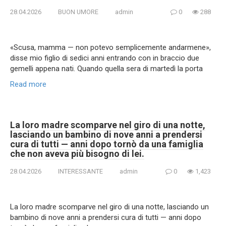
28.04.2026
BUON UMORE
admin
0
288
«Scusa, mamma — non potevo semplicemente andarmene»,
disse mio figlio di sedici anni entrando con in braccio due
gemelli appena nati. Quando quella sera di martedì la porta
Read more
La loro madre scomparve nel giro di una notte,
lasciando un bambino di nove anni a prendersi
cura di tutti — anni dopo tornò da una famiglia
che non aveva più bisogno di lei.
28.04.2026
INTERESSANTE
admin
0
1,423
La loro madre scomparve nel giro di una notte, lasciando un
bambino di nove anni a prendersi cura di tutti — anni dopo