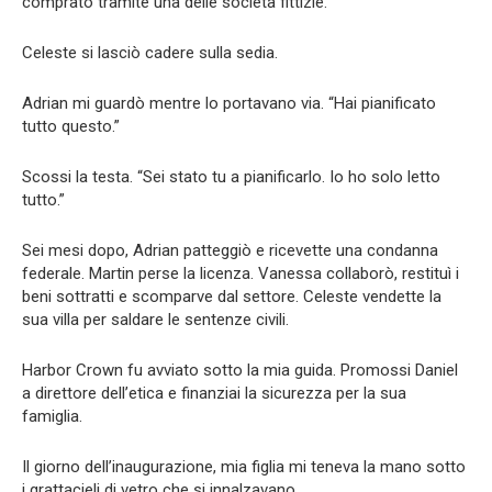
comprato tramite una delle società fittizie.
Celeste si lasciò cadere sulla sedia.
Adrian mi guardò mentre lo portavano via. “Hai pianificato
tutto questo.”
Scossi la testa. “Sei stato tu a pianificarlo. Io ho solo letto
tutto.”
Sei mesi dopo, Adrian patteggiò e ricevette una condanna
federale. Martin perse la licenza. Vanessa collaborò, restituì i
beni sottratti e scomparve dal settore. Celeste vendette la
sua villa per saldare le sentenze civili.
Harbor Crown fu avviato sotto la mia guida. Promossi Daniel
a direttore dell’etica e finanziai la sicurezza per la sua
famiglia.
Il giorno dell’inaugurazione, mia figlia mi teneva la mano sotto
i grattacieli di vetro che si innalzavano.