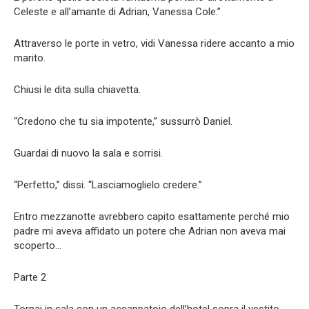
Celeste e all’amante di Adrian, Vanessa Cole.”
Attraverso le porte in vetro, vidi Vanessa ridere accanto a mio
marito.
Chiusi le dita sulla chiavetta.
“Credono che tu sia impotente,” sussurrò Daniel.
Guardai di nuovo la sala e sorrisi.
“Perfetto,” dissi. “Lasciamoglielo credere.”
Entro mezzanotte avrebbero capito esattamente perché mio
padre mi aveva affidato un potere che Adrian non aveva mai
scoperto…
Parte 2
Tornai in sala con un accappatoio dell’hotel sopra il vestito