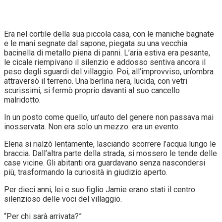
Era nel cortile della sua piccola casa, con le maniche bagnate
e le mani segnate dal sapone, piegata su una vecchia
bacinella di metallo piena di panni. L’aria estiva era pesante,
le cicale riempivano il silenzio e addosso sentiva ancora il
peso degli sguardi del villaggio. Poi, all’improvviso, un’ombra
attraversò il terreno. Una berlina nera, lucida, con vetri
scurissimi, si fermò proprio davanti al suo cancello
malridotto.
In un posto come quello, un’auto del genere non passava mai
inosservata. Non era solo un mezzo: era un evento.
Elena si rialzò lentamente, lasciando scorrere l’acqua lungo le
braccia. Dall’altra parte della strada, si mossero le tende delle
case vicine. Gli abitanti ora guardavano senza nascondersi
più, trasformando la curiosità in giudizio aperto.
Per dieci anni, lei e suo figlio Jamie erano stati il centro
silenzioso delle voci del villaggio.
“Per chi sarà arrivata?”