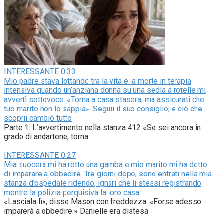
INTERESSANTE
0
33
Mio padre stava lottando tra la vita e la morte in terapia
intensiva quando un’anziana donna su una sedia a rotelle mi
avvertì sottovoce: «Torna a casa stasera, ma assicurati che
tuo marito non lo sappia». Seguii il suo consiglio, e ciò che
scoprii cambiò tutto
Parte 1: L’avvertimento nella stanza 412 «Se sei ancora in
grado di andartene, torna
INTERESSANTE
0
27
Mia suocera mi ha rotto una gamba e mio marito mi ha detto
di imparare a obbedire. Tre giorni dopo, sono entrati nella mia
stanza d’ospedale ridendo, ignari che li stessi registrando
mentre la polizia perquisiva la loro casa
«Lasciala lì», disse Mason con freddezza. «Forse adesso
imparerà a obbedire.» Danielle era distesa