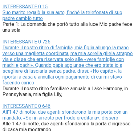
INTERESSANTE
0
15
Suo marito regalò la sua auto, finché la telefonata di suo
padre cambiò tutto
Parte 1: La domanda che portò tutto alla luce Mio padre fece
una sola
INTERESSANTE
0
725
Durante il nostro ritiro di famiglia, mia figlia allungò la mano
verso una maglietta coordinata, ma mia sorella gliela strappò
via e disse che era riservata solo alle «vere famiglie con
madri e padri». Quando papà aggiunse che ero stata io a
scegliere di lasciarla senza padre, dissi: «Ho capito», la
riportai a casa e annullai ogni pagamento di cui mi stavo
facendo carico
Durante il nostro ritiro familiare annuale a Lake Harmony, in
Pennsylvania, mia figlia Lily,
INTERESSANTE
0
646
All’1:47 di notte, due agenti sfondarono la mia porta con un
mandato. «Sei in arresto per frode ereditaria», dissero
Alle 1:47 di notte, due agenti sfondarono la porta d’ingresso
di casa mia mostrando