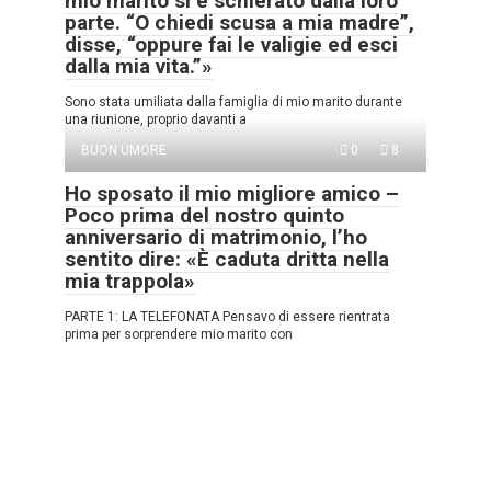
mio marito si è schierato dalla loro
parte. “O chiedi scusa a mia madre”,
disse, “oppure fai le valigie ed esci
dalla mia vita.”»
Sono stata umiliata dalla famiglia di mio marito durante
una riunione, proprio davanti a
BUON UMORE
0
8
Ho sposato il mio migliore amico –
Poco prima del nostro quinto
anniversario di matrimonio, l’ho
sentito dire: «È caduta dritta nella
mia trappola»
PARTE 1: LA TELEFONATA Pensavo di essere rientrata
prima per sorprendere mio marito con