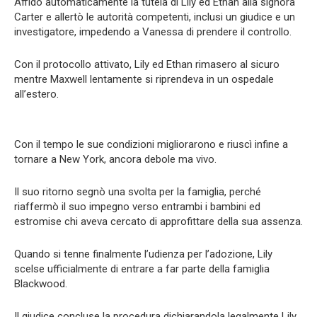
Affidò automaticamente la tutela di Lily ed Ethan alla signora
Carter e allertò le autorità competenti, inclusi un giudice e un
investigatore, impedendo a Vanessa di prendere il controllo.
Con il protocollo attivato, Lily ed Ethan rimasero al sicuro
mentre Maxwell lentamente si riprendeva in un ospedale
all’estero.
Con il tempo le sue condizioni migliorarono e riuscì infine a
tornare a New York, ancora debole ma vivo.
Il suo ritorno segnò una svolta per la famiglia, perché
riaffermò il suo impegno verso entrambi i bambini ed
estromise chi aveva cercato di approfittare della sua assenza.
Quando si tenne finalmente l’udienza per l’adozione, Lily
scelse ufficialmente di entrare a far parte della famiglia
Blackwood.
Il giudice concluse la procedura dichiarandola legalmente Lily