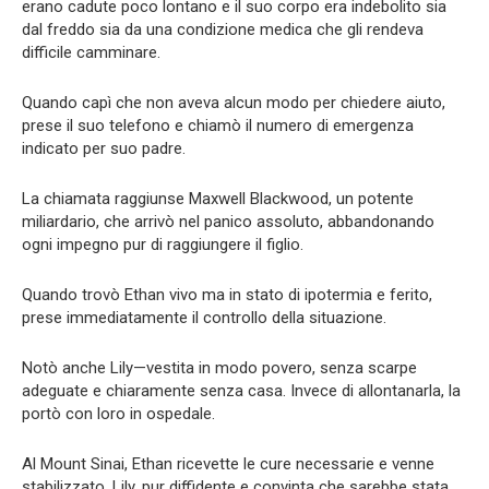
erano cadute poco lontano e il suo corpo era indebolito sia
dal freddo sia da una condizione medica che gli rendeva
difficile camminare.
Quando capì che non aveva alcun modo per chiedere aiuto,
prese il suo telefono e chiamò il numero di emergenza
indicato per suo padre.
La chiamata raggiunse Maxwell Blackwood, un potente
miliardario, che arrivò nel panico assoluto, abbandonando
ogni impegno pur di raggiungere il figlio.
Quando trovò Ethan vivo ma in stato di ipotermia e ferito,
prese immediatamente il controllo della situazione.
Notò anche Lily—vestita in modo povero, senza scarpe
adeguate e chiaramente senza casa. Invece di allontanarla, la
portò con loro in ospedale.
Al Mount Sinai, Ethan ricevette le cure necessarie e venne
stabilizzato. Lily, pur diffidente e convinta che sarebbe stata