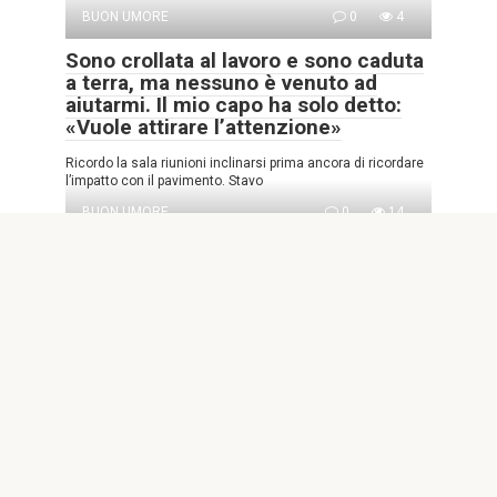
BUON UMORE
0
4
Sono crollata al lavoro e sono caduta
a terra, ma nessuno è venuto ad
aiutarmi. Il mio capo ha solo detto:
«Vuole attirare l’attenzione»
Ricordo la sala riunioni inclinarsi prima ancora di ricordare
l’impatto con il pavimento. Stavo
BUON UMORE
0
14
Mio marito mi ha lasciata sola con i
nostri tre gemelli appena nati per
andare in una vacanza da solo “ben
meritata” – Quello che ha trovato
dentro la sua valigia al resort lo ha
spinto a chiamarmi e urlare
Parte 1: La promessa che non mantenne Credetti a Ethan
quando promise che avremmo