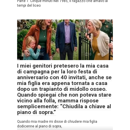
Parte 1: Cinque minuti Nel 1985, il ragazzo che amavo ai
tempi del liceo
BUON UMORE
0
10
I miei genitori pretesero la mia casa
di campagna per la loro festa di
anniversario con 40 invitati, anche se
mia figlia era appena tornata a casa
dopo un trapianto di midollo osseo.
Quando spiegai che non poteva stare
vicino alla folla, mamma rispose
semplicemente: “Chiudila a chiave al
piano di sopra.”
Quando mia madre mi disse di chiudere mia figlia
dodicenne al piano di sopra,