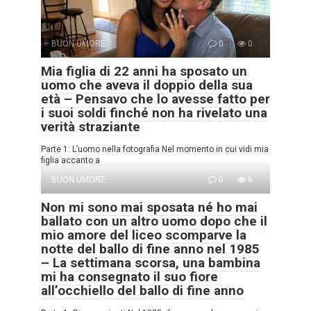
BUON UMORE
0
0
Mia figlia di 22 anni ha sposato un
uomo che aveva il doppio della sua
età – Pensavo che lo avesse fatto per
i suoi soldi finché non ha rivelato una
verità straziante
Parte 1: L’uomo nella fotografia Nel momento in cui vidi mia
figlia accanto a
BUON UMORE
0
6
Non mi sono mai sposata né ho mai
ballato con un altro uomo dopo che il
mio amore del liceo scomparve la
notte del ballo di fine anno nel 1985
– La settimana scorsa, una bambina
mi ha consegnato il suo fiore
all’occhiello del ballo di fine anno