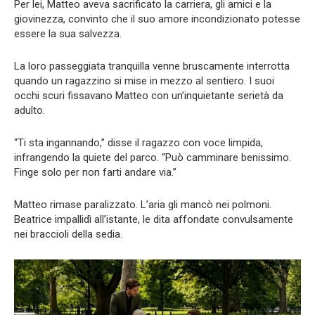
Per lei, Matteo aveva sacrificato la carriera, gli amici e la
giovinezza, convinto che il suo amore incondizionato potesse
essere la sua salvezza.
La loro passeggiata tranquilla venne bruscamente interrotta
quando un ragazzino si mise in mezzo al sentiero. I suoi
occhi scuri fissavano Matteo con un’inquietante serietà da
adulto.
“Ti sta ingannando,” disse il ragazzo con voce limpida,
infrangendo la quiete del parco. “Può camminare benissimo.
Finge solo per non farti andare via.”
Matteo rimase paralizzato. L’aria gli mancò nei polmoni.
Beatrice impallidì all’istante, le dita affondate convulsamente
nei braccioli della sedia.