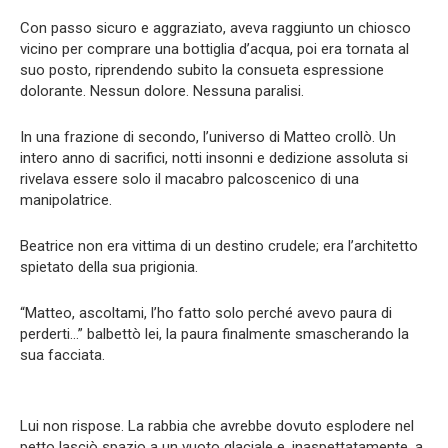
Con passo sicuro e aggraziato, aveva raggiunto un chiosco
vicino per comprare una bottiglia d’acqua, poi era tornata al
suo posto, riprendendo subito la consueta espressione
dolorante. Nessun dolore. Nessuna paralisi.
In una frazione di secondo, l’universo di Matteo crollò. Un
intero anno di sacrifici, notti insonni e dedizione assoluta si
rivelava essere solo il macabro palcoscenico di una
manipolatrice.
Beatrice non era vittima di un destino crudele; era l’architetto
spietato della sua prigionia.
“Matteo, ascoltami, l’ho fatto solo perché avevo paura di
perderti…” balbettò lei, la paura finalmente smascherando la
sua facciata.
Lui non rispose. La rabbia che avrebbe dovuto esplodere nel
petto lasciò spazio a un vuoto glaciale e, inaspettatamente, a