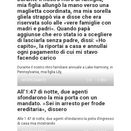
mia figlia allungò la mano verso una
maglietta coordinata, ma mia sorella
gliela strappò via e disse che era
riservata solo alle «vere famiglie con
madri e padri». Quando papà
aggiunse che ero stata io a scegliere
di lasciarla senza padre, dissi: «Ho
capito», la riportai a casa e annullai
ogni pagamento di cui mi stavo
facendo carico
Durante il nostro ritiro familiare annuale a Lake Harmony, in
Pennsylvania, mia figlia Lily,
INTERESSANTE
0
353
All’1:47 di notte, due agenti
sfondarono la mia porta con un
mandato. «Sei in arresto per frode
ereditaria», dissero
Alle 1:47 di notte, due agenti sfondarono la porta d’ingresso
di casa mia mostrando