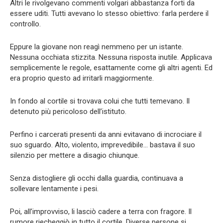
Altri le rivolgevano commenti volgari abbastanza forti da
essere uditi. Tutti avevano lo stesso obiettivo: farla perdere il
controllo.
Eppure la giovane non reagì nemmeno per un istante.
Nessuna occhiata stizzita. Nessuna risposta inutile. Applicava
semplicemente le regole, esattamente come gli altri agenti. Ed
era proprio questo ad irritarli maggiormente.
In fondo al cortile si trovava colui che tutti temevano. Il
detenuto più pericoloso dell’istituto.
Perfino i carcerati presenti da anni evitavano di incrociare il
suo sguardo. Alto, violento, imprevedibile… bastava il suo
silenzio per mettere a disagio chiunque.
Senza distogliere gli occhi dalla guardia, continuava a
sollevare lentamente i pesi.
Poi, all’improvviso, li lasciò cadere a terra con fragore. Il
rumore riecheggiò in tutto il cortile. Diverse persone si