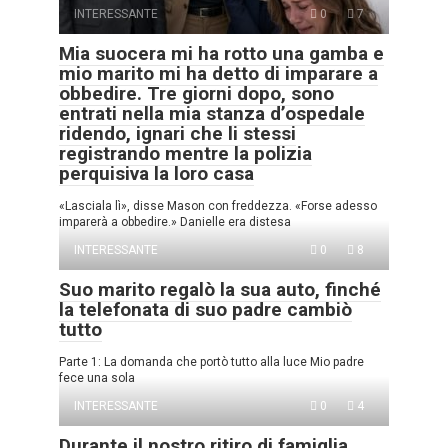
INTERESSANTE
0
7
Mia suocera mi ha rotto una gamba e
mio marito mi ha detto di imparare a
obbedire. Tre giorni dopo, sono
entrati nella mia stanza d’ospedale
ridendo, ignari che li stessi
registrando mentre la polizia
perquisiva la loro casa
«Lasciala lì», disse Mason con freddezza. «Forse adesso
imparerà a obbedire.» Danielle era distesa
INTERESSANTE
0
8
Suo marito regalò la sua auto, finché
la telefonata di suo padre cambiò
tutto
Parte 1: La domanda che portò tutto alla luce Mio padre
fece una sola
INTERESSANTE
0
4
Durante il nostro ritiro di famiglia,