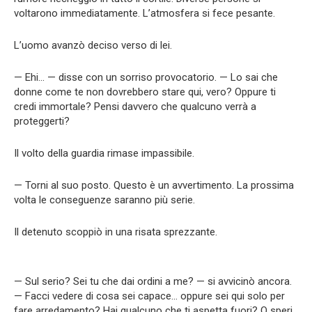
voltarono immediatamente. L’atmosfera si fece pesante.
L’uomo avanzò deciso verso di lei.
— Ehi… — disse con un sorriso provocatorio. — Lo sai che
donne come te non dovrebbero stare qui, vero? Oppure ti
credi immortale? Pensi davvero che qualcuno verrà a
proteggerti?
Il volto della guardia rimase impassibile.
— Torni al suo posto. Questo è un avvertimento. La prossima
volta le conseguenze saranno più serie.
Il detenuto scoppiò in una risata sprezzante.
— Sul serio? Sei tu che dai ordini a me? — si avvicinò ancora.
— Facci vedere di cosa sei capace… oppure sei qui solo per
fare arredamento? Hai qualcuno che ti aspetta fuori? O speri