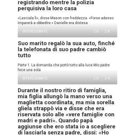
registrando mentre la polizia
perquisiva la loro casa
«Lasciala lì», disse Mason con freddezza. «Forse adesso
imparerà a obbedire.» Danielle era distesa
INTERESSANTE
0
8
Suo marito regalò la sua auto, finché
la telefonata di suo padre cambiò
tutto
Parte 1: La domanda che portò tutto alla luce Mio padre
fece una sola
INTERESSANTE
0
4
Durante il nostro ritiro di famiglia,
mia figlia allungò la mano verso una
maglietta coordinata, ma mia sorella
gliela strappò via e disse che era
riservata solo alle «vere famiglie con
madri e padri». Quando papà
aggiunse che ero stata io a scegliere
di lasciarla senza padre, dissi: «Ho