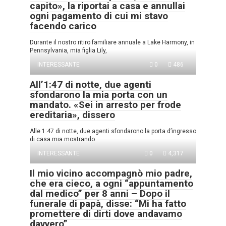
capito», la riportai a casa e annullai
ogni pagamento di cui mi stavo
facendo carico
Durante il nostro ritiro familiare annuale a Lake Harmony, in
Pennsylvania, mia figlia Lily,
INTERESSANTE
0
486
All’1:47 di notte, due agenti
sfondarono la mia porta con un
mandato. «Sei in arresto per frode
ereditaria», dissero
Alle 1:47 di notte, due agenti sfondarono la porta d’ingresso
di casa mia mostrando
INTERESSANTE
0
4,317
Il mio vicino accompagnò mio padre,
che era cieco, a ogni “appuntamento
dal medico” per 8 anni – Dopo il
funerale di papà, disse: “Mi ha fatto
promettere di dirti dove andavamo
davvero”