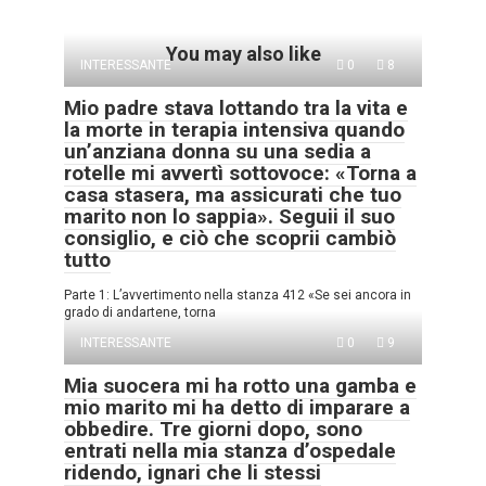
You may also like
INTERESSANTE
0
8
Mio padre stava lottando tra la vita e
la morte in terapia intensiva quando
un’anziana donna su una sedia a
rotelle mi avvertì sottovoce: «Torna a
casa stasera, ma assicurati che tuo
marito non lo sappia». Seguii il suo
consiglio, e ciò che scoprii cambiò
tutto
Parte 1: L’avvertimento nella stanza 412 «Se sei ancora in
grado di andartene, torna
INTERESSANTE
0
9
Mia suocera mi ha rotto una gamba e
mio marito mi ha detto di imparare a
obbedire. Tre giorni dopo, sono
entrati nella mia stanza d’ospedale
ridendo, ignari che li stessi