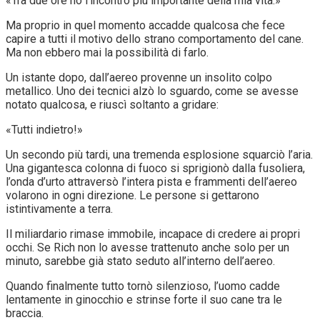
«Tra due ore ho l’incontro più importante della mia vita.»
Ma proprio in quel momento accadde qualcosa che fece
capire a tutti il motivo dello strano comportamento del cane.
Ma non ebbero mai la possibilità di farlo.
Un istante dopo, dall’aereo provenne un insolito colpo
metallico. Uno dei tecnici alzò lo sguardo, come se avesse
notato qualcosa, e riuscì soltanto a gridare:
«Tutti indietro!»
Un secondo più tardi, una tremenda esplosione squarciò l’aria.
Una gigantesca colonna di fuoco si sprigionò dalla fusoliera,
l’onda d’urto attraversò l’intera pista e frammenti dell’aereo
volarono in ogni direzione. Le persone si gettarono
istintivamente a terra.
Il miliardario rimase immobile, incapace di credere ai propri
occhi. Se Rich non lo avesse trattenuto anche solo per un
minuto, sarebbe già stato seduto all’interno dell’aereo.
Quando finalmente tutto tornò silenzioso, l’uomo cadde
lentamente in ginocchio e strinse forte il suo cane tra le
braccia.