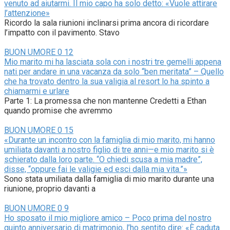
venuto ad aiutarmi. Il mio capo ha solo detto: «Vuole attirare
l’attenzione»
Ricordo la sala riunioni inclinarsi prima ancora di ricordare
l’impatto con il pavimento. Stavo
BUON UMORE
0
12
Mio marito mi ha lasciata sola con i nostri tre gemelli appena
nati per andare in una vacanza da solo “ben meritata” – Quello
che ha trovato dentro la sua valigia al resort lo ha spinto a
chiamarmi e urlare
Parte 1: La promessa che non mantenne Credetti a Ethan
quando promise che avremmo
BUON UMORE
0
15
«Durante un incontro con la famiglia di mio marito, mi hanno
umiliata davanti a nostro figlio di tre anni—e mio marito si è
schierato dalla loro parte. “O chiedi scusa a mia madre”,
disse, “oppure fai le valigie ed esci dalla mia vita.”»
Sono stata umiliata dalla famiglia di mio marito durante una
riunione, proprio davanti a
BUON UMORE
0
9
Ho sposato il mio migliore amico – Poco prima del nostro
quinto anniversario di matrimonio, l’ho sentito dire: «È caduta