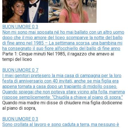
BUON UMORE
0
3
Non mi sono mai sposata né ho mai ballato con un altro uomo
dopo che il mio amore del liceo scomparve la notte del ballo
di fine anno nel 1985 – La settimana scorsa, una bambina mi
ha consegnato il suo fiore all’occhiello del ballo di fine anno
Parte 1: Cinque minuti Nel 1985, il ragazzo che amavo ai
tempi del liceo
BUON UMORE
0
7
I miei genitori pretesero la mia casa di campagna per la loro
festa di anniversario con 40 invitati, anche se mia figlia era
appena tornata a casa dopo un trapianto di midollo osseo.
Quando spiegai che non poteva stare vicino alla folla, mamma
rispose semplicemente: “Chiudila a chiave al piano di sopra.”
Quando mia madre mi disse di chiudere mia figlia dodicenne
al piano di sopra,
BUON UMORE
0
3
Sono crollata al lavoro e sono caduta a terra, ma nessuno è