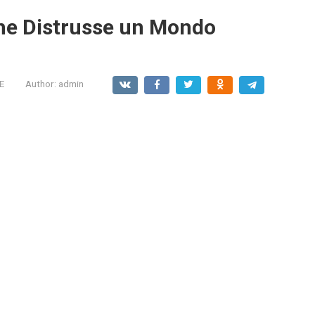
che Distrusse un Mondo
E
Author:
admin