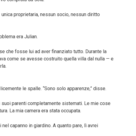
unica proprietaria, nessun socio, nessun diritto
roblema era Julian.
e che fosse lui ad aver finanziato tutto. Durante la
va come se avesse costruito quella villa dal nulla — e
rla.
plicemente le spalle. “Sono solo apparenze,” disse.
 i suoi parenti completamente sistemati. Le mie cose
atura. La mia camera era stata occupata.
nel capanno in giardino. A quanto pare, lì avrei