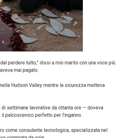
 dal perdere tutto,” dissi a mio marito con una voce più
 aveva mai pagato.
ri nella Hudson Valley mentre la sicurezza metteva
i di settimane lavorative da ottanta ore — doveva
a il palcoscenico perfetto per l’inganno.
oro come consulente tecnologica, specializzata nel
vevo comprata da sola.